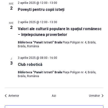
2 aprilie 2025 @ 12:00
-
13:00
MIE
2
Povești pentru copii isteți
2 aprilie 2025 @ 12:00
-
13:30
MIE
2
Valori ale culturii populare în spațiul românesc
– înțelepciunea proverbelor
Biblioteca “Panait Istrati” Braila
Piața Poligon nr. 4, Brăila,
Brăila, România
3 aprilie 2025 @ 08:00
-
16:00
J
3
Club robotică
Biblioteca “Panait Istrati” Braila
Piața Poligon nr. 4, Brăila,
Brăila, România
Evenimente
Eveni
Anterior
Azi
Următor