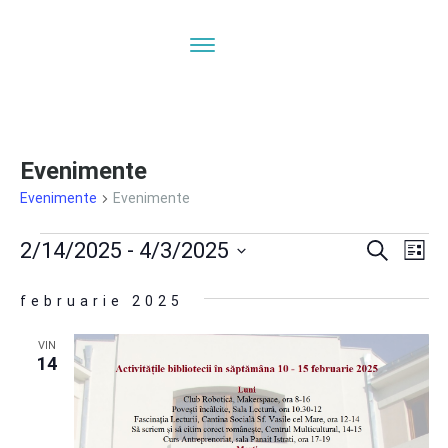
Evenimente
Evenimente
Evenimente
Evenimente
Navi
N
2/14/2025
 - 
4/3/2025
Caută
Listă
ÎN
Selectează
în
februarie 2025
V
data.
E
vizua
VIN
14
și