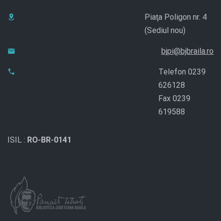
Piaţa Poligon nr. 4
(Sediul nou)
bjpi@bjbraila.ro
Telefon 0239
626128
Fax 0239
619588
ISIL :
RO-BR-0141