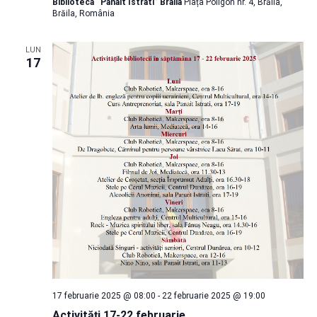
Biblioteca “Panait Istrati” Braila
Piața Poligon nr. 4, Brăila,
Brăila, România
LUN
17
17 februarie 2025 @ 08:00
-
22 februarie 2025 @ 19:00
Activități 17-22 februarie