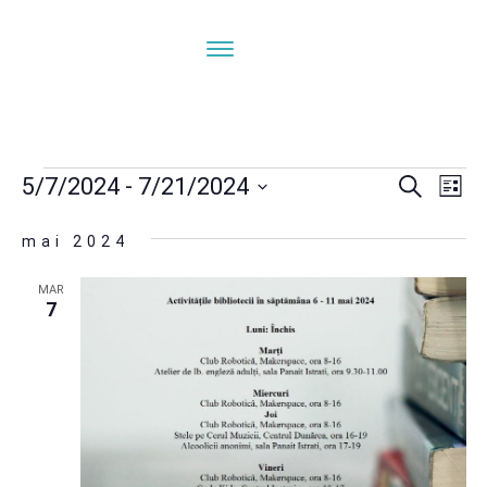
Evenimente
Navi
N
5/7/2024
 - 
7/21/2024
Caută
Listă
ÎN
Selectează
în
mai 2024
V
data.
E
vizua
MAR
7
și
căut
Eve