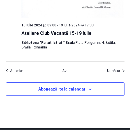
15 iulie 2024 @ 09:00
-
19 iulie 2024 @ 17:00
Ateliere Club Vacanță 15-19 iulie
Biblioteca “Panait Istrati” Braila
Piața Poligon nr. 4, Brăila,
Brăila, România
Evenimente
Eveni
Anterior
Azi
Următor
Abonează-te la calendar