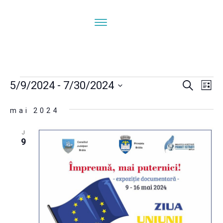
Evenimente
Navi
N
5/9/2024
 - 
7/30/2024
Caută
Listă
ÎN
Selectează
în
mai 2024
V
data.
E
vizua
J
9
și
căut
Eve