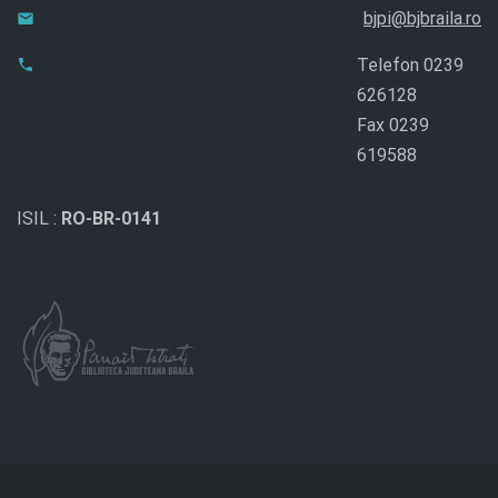
bjpi@bjbraila.ro
Telefon 0239
626128
Fax 0239
619588
ISIL :
RO-BR-0141