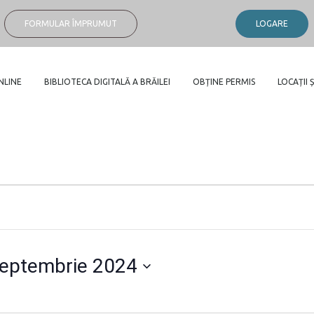
FORMULAR ÎMPRUMUT
LOGARE
NLINE
BIBLIOTECA DIGITALĂ A BRĂILEI
OBȚINE PERMIS
LOCAȚII Ș
septembrie 2024