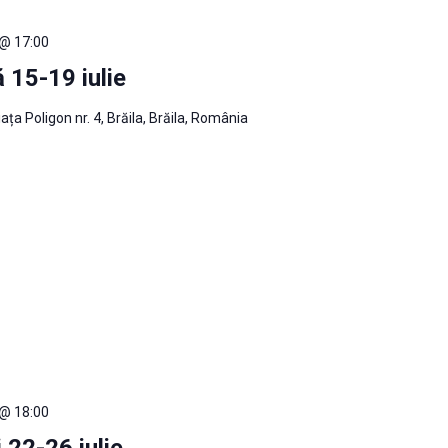
 @ 17:00
 15-19 iulie
iața Poligon nr. 4, Brăila, Brăila, România
 @ 18:00
 22-26 iulie