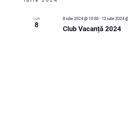
iulie 2024
căutare
cuvântul
cheie.
8 iulie 2024 @ 10:00
-
12 iulie 2024 
LUN
Evenimente
8
Club Vacanță 2024