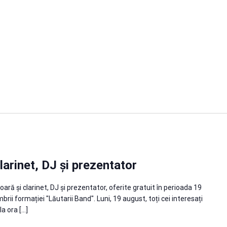
clarinet, DJ și prezentator
ioară și clarinet, DJ și prezentator, oferite gratuit în perioada 19
i formației "Lăutarii Band". Luni, 19 august, toți cei interesați
la ora […]