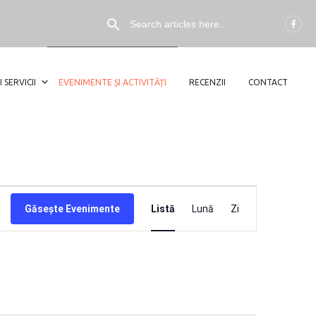
I SERVICII
EVENIMENTE ȘI ACTIVITĂȚI
RECENZII
CONTACT
NAVIGARE
Găsește Evenimente
Listă
Lună
Zi
ÎN
VIZUALIZĂ
EVENIMEN