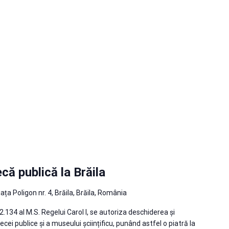
că publică la Brăila
iața Poligon nr. 4, Brăila, Brăila, România
2.134 al M.S. Regelui Carol I, se autoriza deschiderea și
ecei publice și a museului șciințificu, punând astfel o piatră la