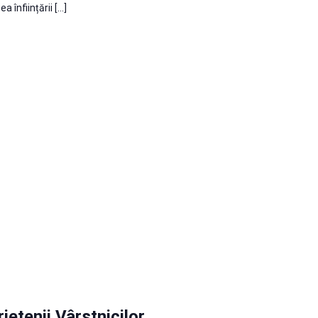
a înființării […]
ietenii Vârstnicilor