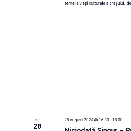
temelia vieții culturale a orașului. Idee
28 august 2024 @ 16:30
-
18:00
MIE
28
Niciodată Singur – Pr