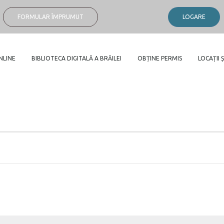
FORMULAR ÎMPRUMUT
LOGARE
NLINE
BIBLIOTECA DIGITALĂ A BRĂILEI
OBȚINE PERMIS
LOCAȚII Ș