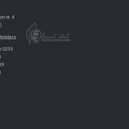
on nr. 4
)
braila.ro
n 0239
8
39
8