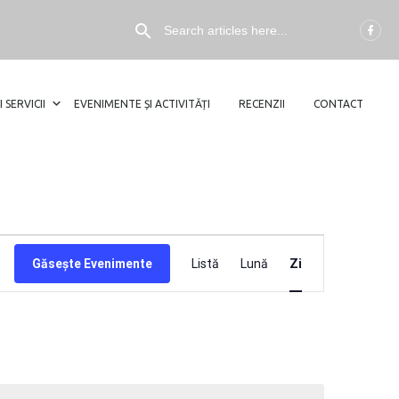
I SERVICII
EVENIMENTE ȘI ACTIVITĂȚI
RECENZII
CONTACT
NAVIGARE
Găsește Evenimente
Listă
Lună
Zi
ÎN
VIZUALIZĂ
EVENIMEN