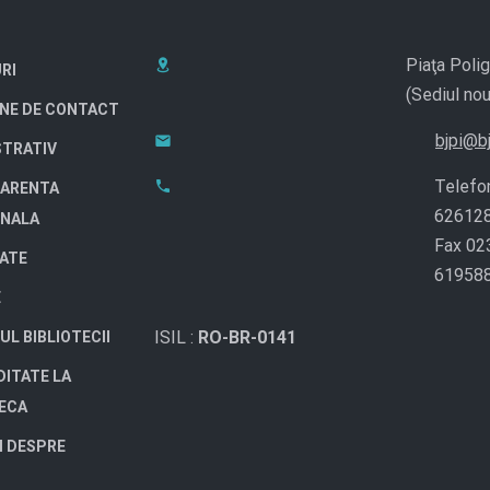
Piaţa Polig
RI
(Sediul nou
NE DE CONTACT
bjpi@bj
STRATIV
Telefo
ARENTA
62612
ONALA
Fax 02
TATE
61958
E
ISIL :
RO-BR-0141
UL BIBLIOTECII
DITATE LA
TECA
I DESPRE