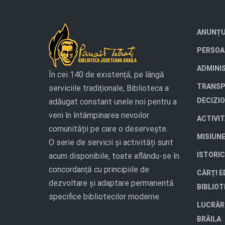
ANUNȚU
PERSOA
ADMINI
În cei 140 de existență, pe lângă
TRANSP
serviciile tradiționale, Biblioteca a
DECIZI
adăugat constant unele noi pentru a
veni în întâmpinarea nevoilor
ACTIVI
comunității pe care o deservește.
MISIUN
O serie de servicii și activități sunt
ISTORIC
acum disponibile, toate aflându-se în
concordanță cu principiile de
CĂRȚI E
dezvoltare și adaptare permanentă
BIBLIO
specifice bibliotecilor moderne.
LUCRĂR
BRĂILA