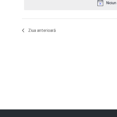
Niciun
căutare
cuvântul
iulie
cheie.
Evenimente
2024
Ziua anterioară