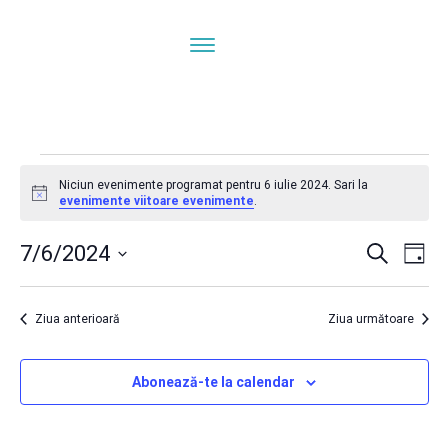
Evenimente
Niciun evenimente programat pentru 6 iulie 2024. Sari la
Notificare
evenimente viitoare evenimente
.
pentru
Navi
N
7/6/2024
Caută
Zi
ÎN
Selectează
în
6
V
data.
Ziua anterioară
Ziua următoare
E
vizua
iulie
Abonează-te la calendar
și