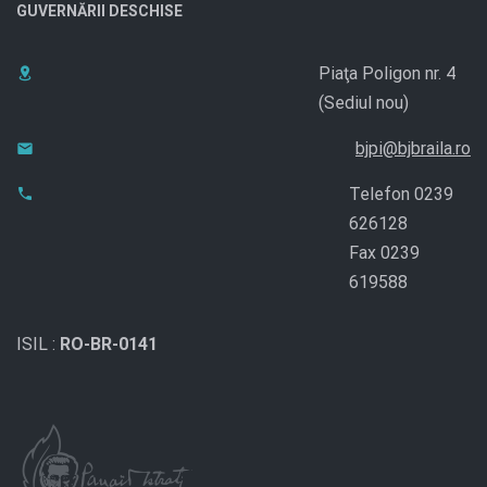
GUVERNĂRII DESCHISE
Piaţa Poligon nr. 4
(Sediul nou)
bjpi@bjbraila.ro
Telefon 0239
626128
Fax 0239
619588
ISIL :
RO-BR-0141