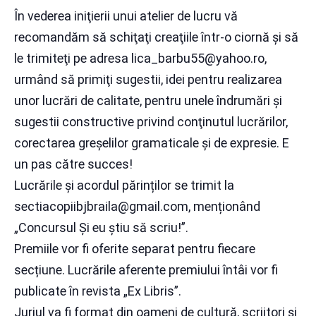
În vederea iniţierii unui atelier de lucru vă
recomandăm să schiţaţi creaţiile într-o ciornă şi să
le trimiteţi pe adresa lica_barbu55@yahoo.ro,
urmând să primiţi sugestii, idei pentru realizarea
unor lucrări de calitate, pentru unele îndrumări şi
sugestii constructive privind conţinutul lucrărilor,
corectarea greşelilor gramaticale şi de expresie. E
un pas către succes!
Lucrările și acordul părinților se trimit la
sectiacopiibjbraila@gmail.com, menționând
„Concursul Și eu știu să scriu!”.
Premiile vor fi oferite separat pentru fiecare
secțiune. Lucrările aferente premiului întâi vor fi
publicate în revista „Ex Libris”.
Juriul va fi format din oameni de cultură, scriitori şi