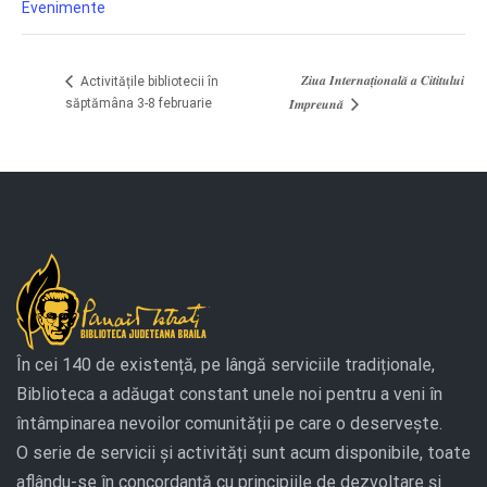
Evenimente
𝒁𝒊𝒖𝒂 𝑰𝒏𝒕𝒆𝒓𝒏𝒂𝒕̦𝒊𝒐𝒏𝒂𝒍𝒂̆ 𝒂 𝑪𝒊𝒕𝒊𝒕𝒖𝒍𝒖𝒊
Activitățile bibliotecii în
săptămâna 3-8 februarie
𝑰̂𝒎𝒑𝒓𝒆𝒖𝒏𝒂̆
În cei 140 de existență, pe lângă serviciile tradiționale,
Biblioteca a adăugat constant unele noi pentru a veni în
întâmpinarea nevoilor comunității pe care o deservește.
O serie de servicii și activități sunt acum disponibile, toate
aflându-se în concordanță cu principiile de dezvoltare și