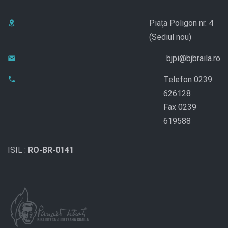
Piaţa Poligon nr. 4
(Sediul nou)
bjpi@bjbraila.ro
Telefon 0239
626128
Fax 0239
619588
ISIL :
RO-BR-0141