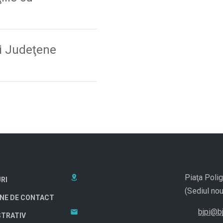
ii Judeţene
Piaţa Polig
RI
(Sediul nou
NE DE CONTACT
bjpi@bj
STRATIV