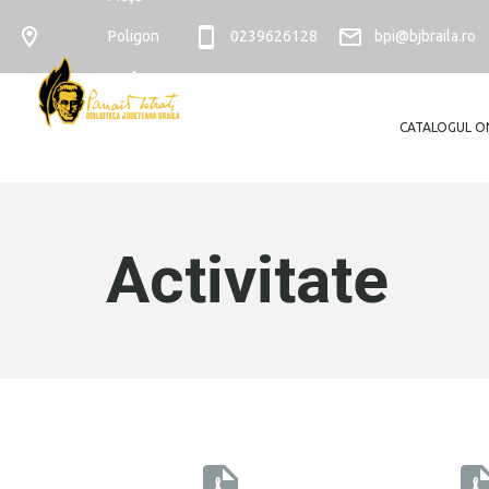
Poligon
0239626128
bpi@bjbraila.ro
nr. 4
CATALOGUL O
Activitate