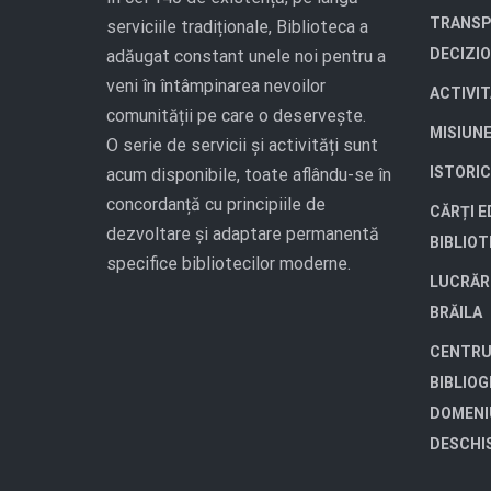
TRANSP
serviciile tradiționale, Biblioteca a
DECIZI
adăugat constant unele noi pentru a
veni în întâmpinarea nevoilor
ACTIVI
comunității pe care o deservește.
MISIUN
O serie de servicii și activități sunt
ISTORIC
acum disponibile, toate aflându-se în
concordanță cu principiile de
CĂRȚI E
dezvoltare și adaptare permanentă
BIBLIO
specifice bibliotecilor moderne.
LUCRĂR
BRĂILA
CENTRU
BIBLIOG
DOMENI
DESCHI