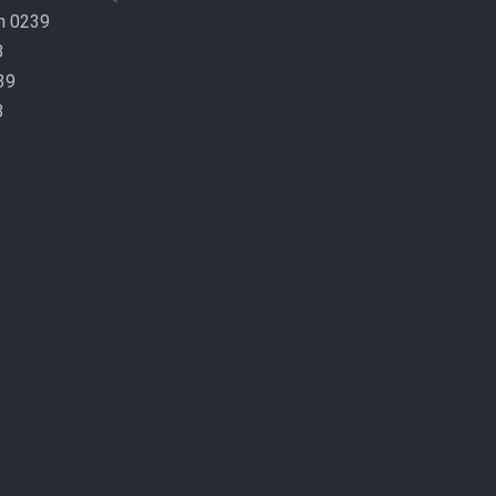
n 0239
8
39
8