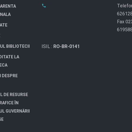
Telefo
ARENTA
62612
ONALA
Fax 02
TATE
61958
E
ISIL :
RO-BR-0141
UL BIBLIOTECII
DITATE LA
TECA
I DESPRE
L DE RESURSE
RAFICE ÎN
UL GUVERNĂRII
SE