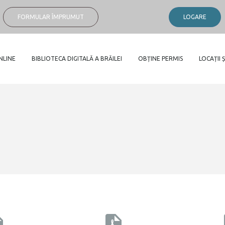
FORMULAR ÎMPRUMUT
LOGARE
NLINE
BIBLIOTECA DIGITALĂ A BRĂILEI
OBȚINE PERMIS
LOCAȚII Ș