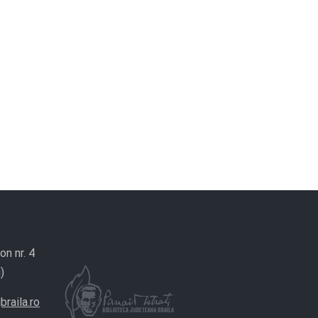
on nr. 4
)
braila.ro