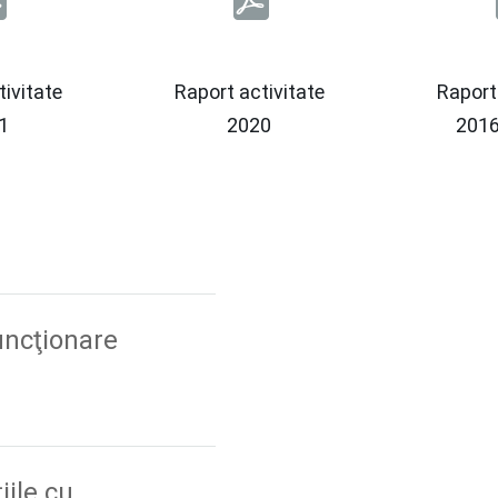
ivitate
Raport activitate
Raport
1
2020
2016
uncţionare
iile cu