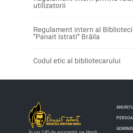
utilizatorii
Regulament intern al Bibliotec
"Panait Istrati" Brăila
Codul etic al bibliotecarului
ANUNȚU
PERSOA
ADMINI
În cei 140 de existență, pe lângă