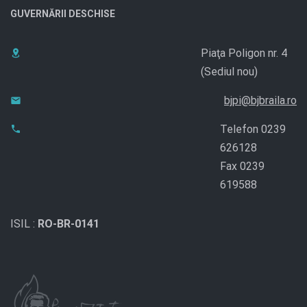
GUVERNĂRII DESCHISE
Piaţa Poligon nr. 4
(Sediul nou)
bjpi@bjbraila.ro
Telefon 0239
626128
Fax 0239
619588
ISIL :
RO-BR-0141