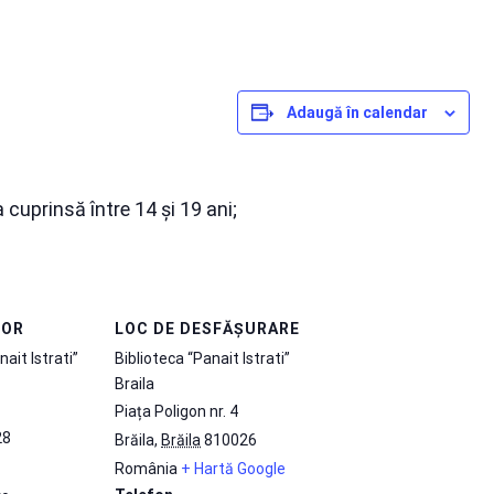
Adaugă în calendar
a cuprinsă între 14 și 19 ani;
TOR
LOC DE DESFĂȘURARE
nait Istrati”
Biblioteca “Panait Istrati”
Braila
Piața Poligon nr. 4
28
Brăila
,
Brăila
810026
România
+ Hartă Google