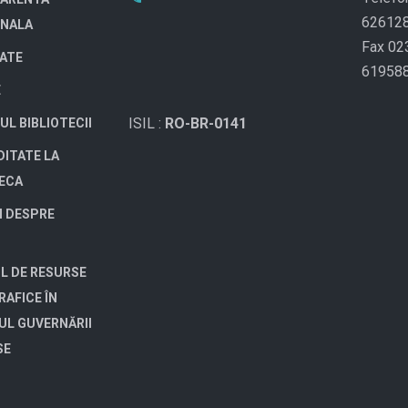
62612
ONALA
Fax 02
TATE
61958
E
ISIL :
RO-BR-0141
UL BIBLIOTECII
DITATE LA
TECA
I DESPRE
L DE RESURSE
RAFICE ÎN
UL GUVERNĂRII
SE