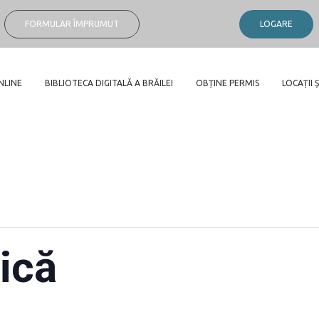
FORMULAR ÎMPRUMUT
LOGARE
NLINE
BIBLIOTECA DIGITALĂ A BRĂILEI
OBȚINE PERMIS
LOCAȚII Ș
ică