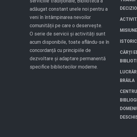
serviciile tradiționale, Biblioteca a
DECIZI
adăugat constant unele noi pentru a
veni în întâmpinarea nevoilor
ACTIVI
comunității pe care o deservește.
MISIUN
O serie de servicii și activități sunt
ISTORIC
acum disponibile, toate aflându-se în
concordanță cu principiile de
CĂRȚI E
dezvoltare și adaptare permanentă
BIBLIO
specifice bibliotecilor moderne.
LUCRĂR
BRĂILA
CENTRU
BIBLIOG
DOMENI
DESCHI