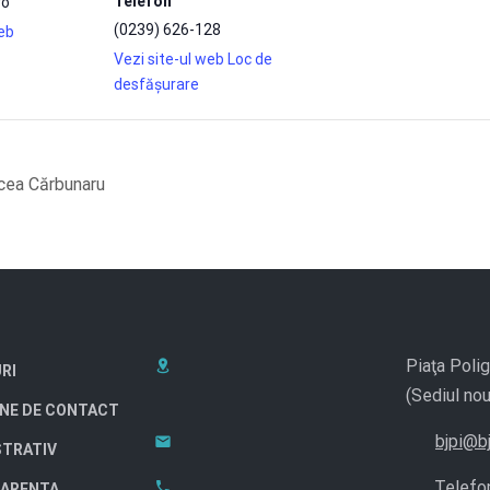
Telefon
ro
(0239) 626-128
web
Vezi site-ul web Loc de
desfășurare
cea Cărbunaru
Piaţa Polig
RI
(Sediul nou
NE DE CONTACT
bjpi@bj
STRATIV
Telefo
ARENTA