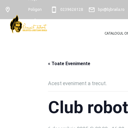
Poligon
0239626128
bpi@bjbraila.ro
nr. 4
CATALOGUL O
« Toate Evenimente
Acest eveniment a trecut.
Club robot