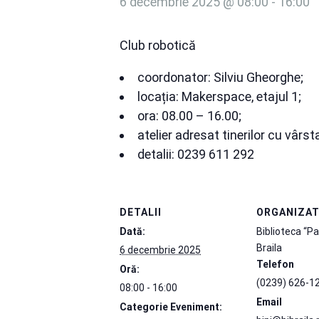
6 decembrie 2025 @ 08:00
-
16:00
Club robotică
coordonator: Silviu Gheorghe;
locația: Makerspace, etajul 1;
ora: 08.00 – 16.00;
atelier adresat tinerilor cu vârst
detalii: 0239 611 292
DETALII
ORGANIZA
Dată:
Biblioteca “Pa
Braila
6 decembrie 2025
Telefon
Oră:
(0239) 626-1
08:00 - 16:00
Email
Categorie Eveniment: