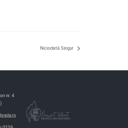
Niciodată Singur
on nr. 4
)
braila.ro
n 0239