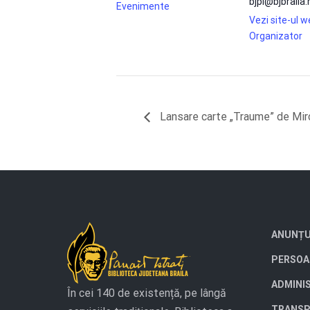
bjpi@bjbraila.
Evenimente
Vezi site-ul 
Organizator
Lansare carte „Traume” de Mir
ANUNȚU
PERSOA
ADMINI
În cei 140 de existență, pe lângă
TRANSP