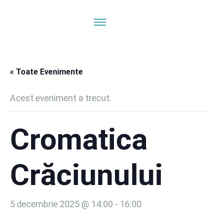
« Toate Evenimente
Acest eveniment a trecut.
Cromatica
Crăciunului
5 decembrie 2025 @ 14:00
-
16:00