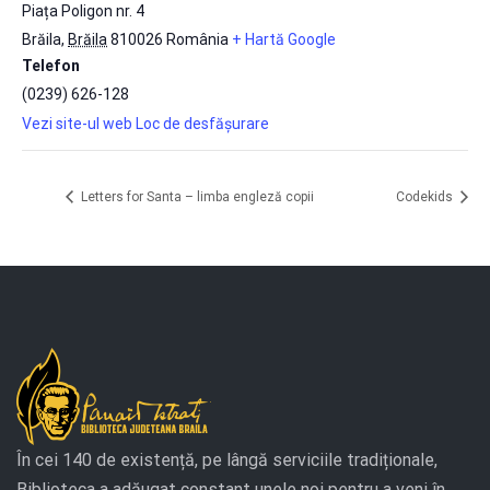
Piața Poligon nr. 4
Brăila
,
Brăila
810026
România
+ Hartă Google
Telefon
(0239) 626-128
Vezi site-ul web Loc de desfășurare
Letters for Santa – limba engleză copii
Codekids
În cei 140 de existență, pe lângă serviciile tradiționale,
Biblioteca a adăugat constant unele noi pentru a veni în