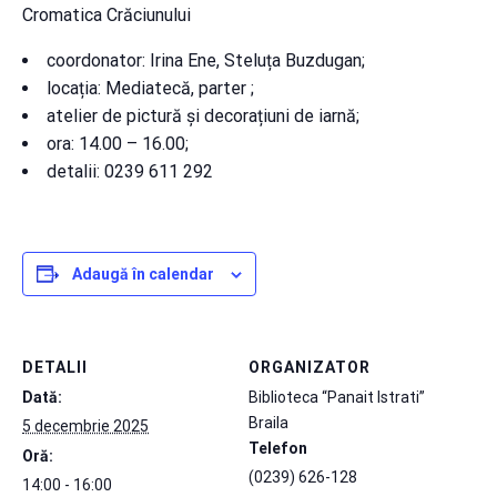
Cromatica Crăciunului
coordonator: Irina Ene, Steluța Buzdugan;
locația: Mediatecă, parter ;
atelier de pictură și decorațiuni de iarnă;
ora: 14.00 – 16.00;
detalii: 0239 611 292
Adaugă în calendar
DETALII
ORGANIZATOR
Dată:
Biblioteca “Panait Istrati”
Braila
5 decembrie 2025
Telefon
Oră:
(0239) 626-128
14:00 - 16:00