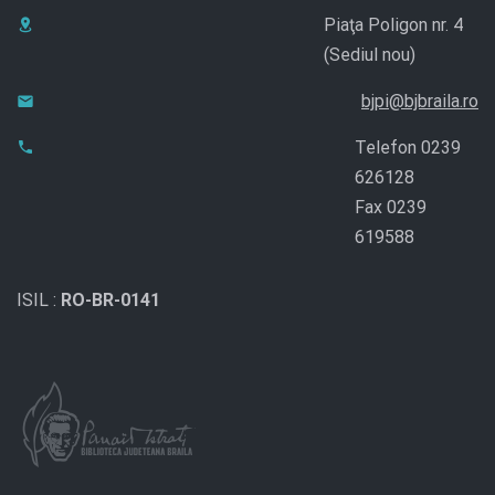
Piaţa Poligon nr. 4
(Sediul nou)
bjpi@bjbraila.ro
Telefon 0239
626128
Fax 0239
619588
ISIL :
RO-BR-0141