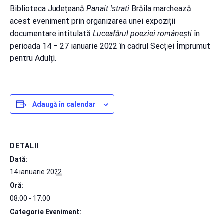
Biblioteca Județeană
Panait Istrati
Brăila marchează
acest eveniment prin organizarea unei expoziții
documentare intitulată
Luceafărul poeziei românești
în
perioada 14 – 27 ianuarie 2022 în cadrul Secției Împrumut
pentru Adulți.
Adaugă în calendar
DETALII
Dată:
14 ianuarie 2022
Oră:
08:00 - 17:00
Categorie Eveniment: