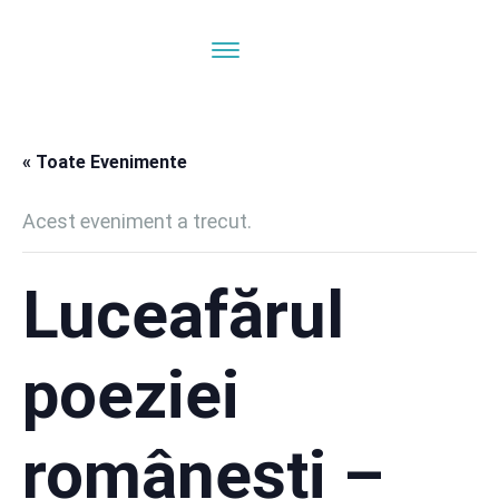
« Toate Evenimente
Acest eveniment a trecut.
Luceafărul
poeziei
românești –