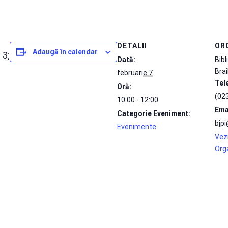
DETALII
OR
Adaugă în calendar
 3;
Dată:
Bibl
Brai
februarie 7
Tel
Oră:
(02
10:00 - 12:00
Ema
Categorie Eveniment:
bjpi
Evenimente
Vezi
Org