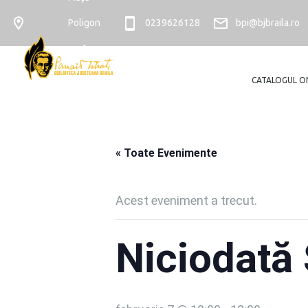
Poligon
0239626128
bpi@bjbraila.ro
nr. 4
CATALOGUL O
« Toate Evenimente
Acest eveniment a trecut.
Niciodată S