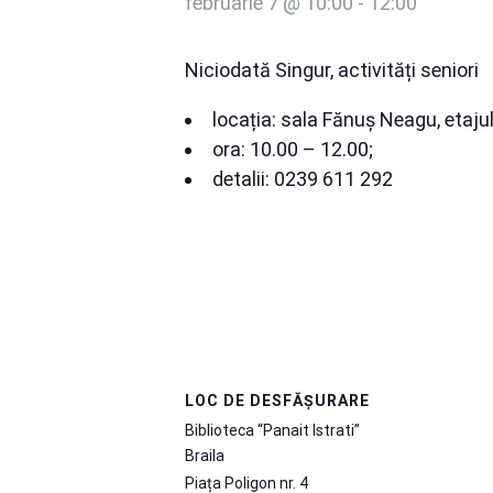
februarie 7 @ 10:00
-
12:00
Niciodată Singur, activități seniori
locația: sala Fănuș Neagu, etajul
ora: 10.00 – 12.00;
detalii: 0239 611 292
LOC DE DESFĂȘURARE
Biblioteca “Panait Istrati”
Braila
Piața Poligon nr. 4