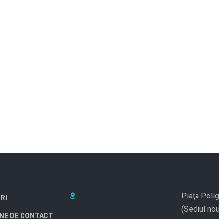
Piaţa Polig
RI
(Sediul nou
NE DE CONTACT