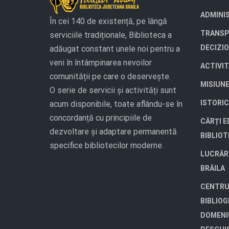
ADMINI
În cei 140 de existență, pe lângă
TRANSP
serviciile tradiționale, Biblioteca a
DECIZI
adăugat constant unele noi pentru a
veni în întâmpinarea nevoilor
ACTIVI
comunității pe care o deservește.
MISIUN
O serie de servicii și activități sunt
ISTORIC
acum disponibile, toate aflându-se în
concordanță cu principiile de
CĂRȚI E
dezvoltare și adaptare permanentă
BIBLIO
specifice bibliotecilor moderne.
LUCRĂR
BRĂILA
CENTRU
BIBLIOG
DOMENI