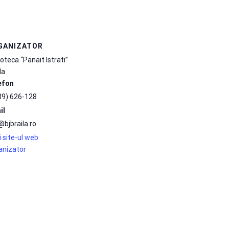
GANIZATOR
ioteca “Panait Istrati”
la
efon
39) 626-128
il
@bjbraila.ro
 site-ul web
anizator