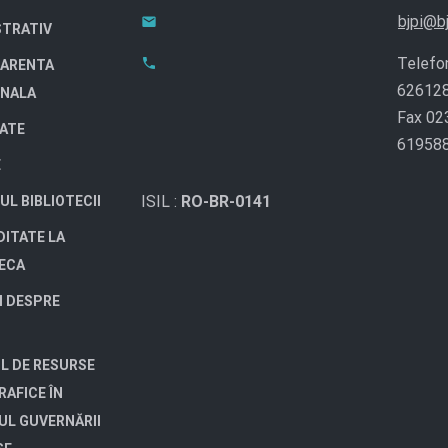
bjpi@bj
STRATIV
Telefo
ARENTA
62612
ONALA
Fax 02
TATE
61958
E
ISIL :
RO-BR-0141
UL BIBLIOTECII
DITATE LA
TECA
I DESPRE
L DE RESURSE
RAFICE ÎN
UL GUVERNĂRII