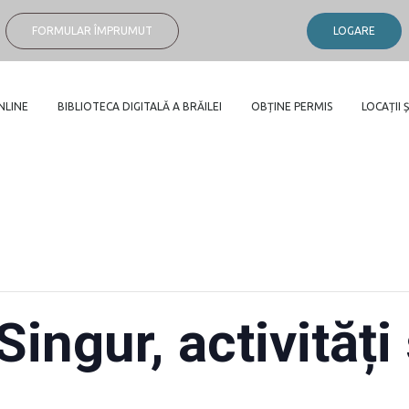
FORMULAR ÎMPRUMUT
LOGARE
NLINE
BIBLIOTECA DIGITALĂ A BRĂILEI
OBȚINE PERMIS
LOCAȚII Ș
ingur, activități