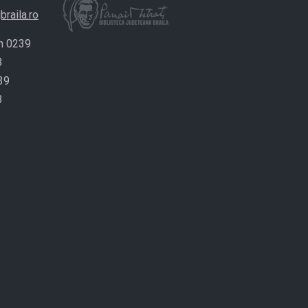
braila.ro
n 0239
8
39
8