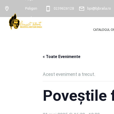
Poligon
0239626128
bpi@bjbraila.ro
nr. 4
CATALOGUL O
« Toate Evenimente
Acest eveniment a trecut.
Poveștile 