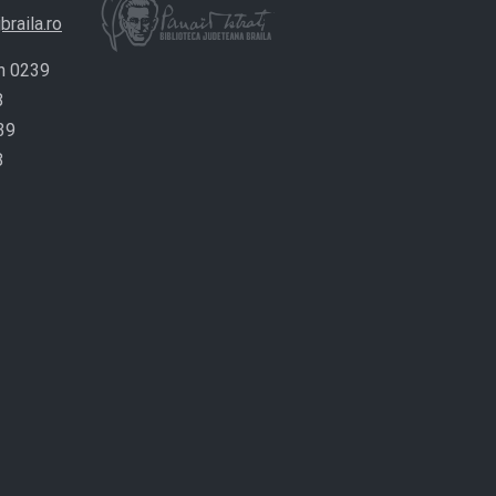
braila.ro
n 0239
8
39
8