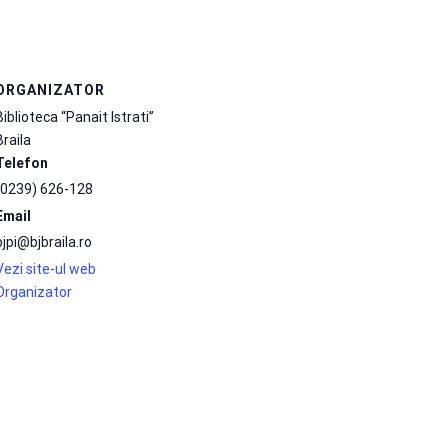
ORGANIZATOR
Biblioteca “Panait Istrati”
Braila
Telefon
(0239) 626-128
Email
bjpi@bjbraila.ro
Vezi site-ul web
Organizator