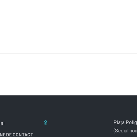
Piaţa Polig
RI
(Sediul nou
NE DE CONTACT