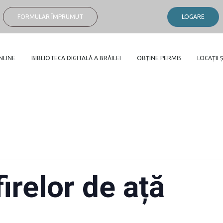
FORMULAR ÎMPRUMUT
LOGARE
NLINE
BIBLIOTECA DIGITALĂ A BRĂILEI
OBȚINE PERMIS
LOCAȚII Ș
firelor de ață