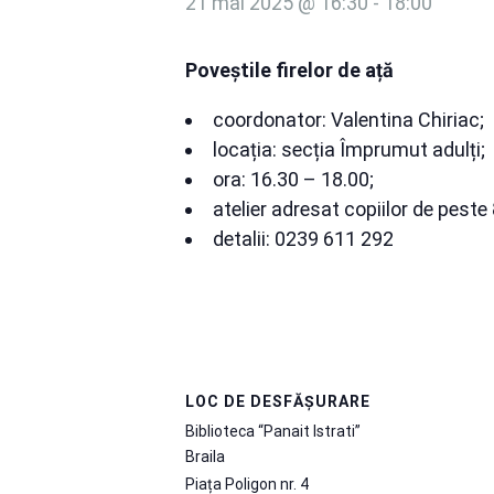
21 mai 2025 @ 16:30
-
18:00
Poveștile firelor de ață
coordonator: Valentina Chiriac;
locația: secția Împrumut adulți;
ora: 16.30 – 18.00;
atelier adresat copiilor de peste 
detalii: 0239 611 292
LOC DE DESFĂȘURARE
Biblioteca “Panait Istrati”
Braila
Piața Poligon nr. 4