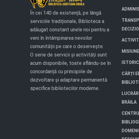
ADMINI
În cei 140 de existență, pe lângă
TRANSP
serviciile tradiționale, Biblioteca a
DECIZI
adăugat constant unele noi pentru a
veni în întâmpinarea nevoilor
ACTIVI
comunității pe care o deservește.
MISIUN
O serie de servicii și activități sunt
ISTORIC
acum disponibile, toate aflându-se în
concordanță cu principiile de
CĂRȚI E
dezvoltare și adaptare permanentă
BIBLIO
specifice bibliotecilor moderne.
LUCRĂR
BRĂILA
CENTRU
BIBLIOG
DOMENI