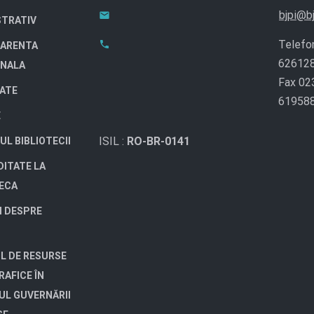
bjpi@bj
STRATIV
Telefo
ARENTA
62612
ONALA
Fax 02
TATE
61958
E
ISIL :
RO-BR-0141
UL BIBLIOTECII
DITATE LA
TECA
I DESPRE
L DE RESURSE
RAFICE ÎN
UL GUVERNĂRII