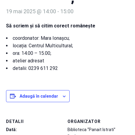
19 mai 2025 @ 14:00
-
15:00
Să scriem și să citim corect românește
coordonator: Mara Ionașcu;
locația: Centrul Multicultural;
ora: 14.00 – 15.00;
atelier adresat
detalii: 0239 611 292
Adaugă în calendar
DETALII
ORGANIZATOR
Dată:
Biblioteca “Panait Istrati”