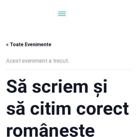
« Toate Evenimente
Acest eveniment a trecut.
Să scriem și
să citim corect
românește