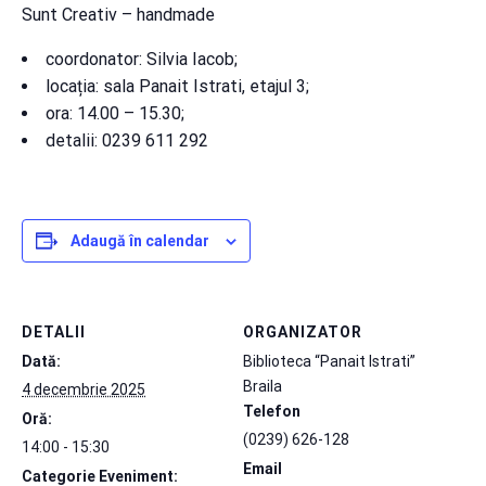
Sunt Creativ – handmade
coordonator: Silvia Iacob;
locația: sala Panait Istrati, etajul 3;
ora: 14.00 – 15.30;
detalii: 0239 611 292
Adaugă în calendar
DETALII
ORGANIZATOR
Dată:
Biblioteca “Panait Istrati”
Braila
4 decembrie 2025
Telefon
Oră:
(0239) 626-128
14:00 - 15:30
Email
Categorie Eveniment: