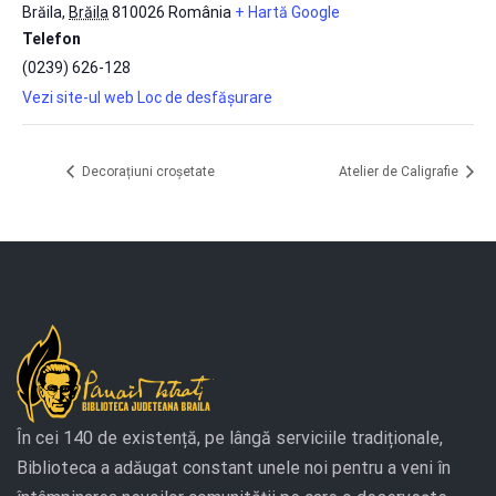
Brăila
,
Brăila
810026
România
+ Hartă Google
Telefon
(0239) 626-128
Vezi site-ul web Loc de desfășurare
Decorațiuni croșetate
Atelier de Caligrafie
În cei 140 de existență, pe lângă serviciile tradiționale,
Biblioteca a adăugat constant unele noi pentru a veni în