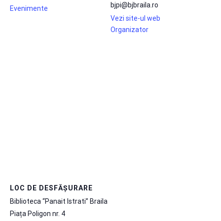
bjpi@bjbraila.ro
Evenimente
Vezi site-ul web
Organizator
LOC DE DESFĂȘURARE
Biblioteca “Panait Istrati” Braila
Piața Poligon nr. 4