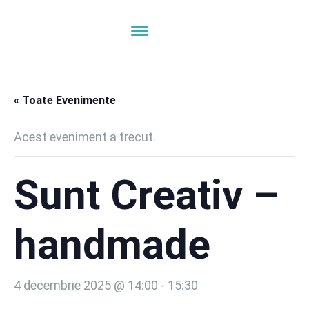
« Toate Evenimente
Acest eveniment a trecut.
Sunt Creativ –
handmade
4 decembrie 2025 @ 14:00
-
15:30