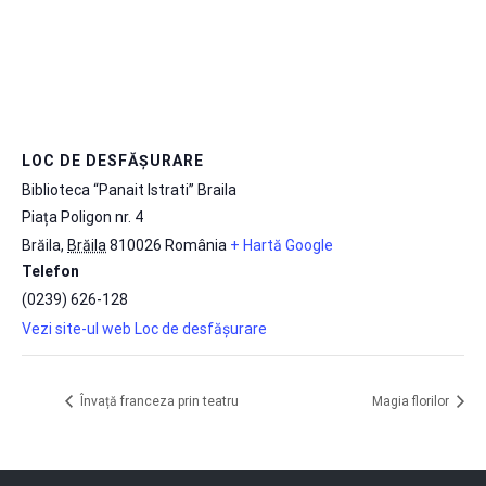
LOC DE DESFĂȘURARE
Biblioteca “Panait Istrati” Braila
Piața Poligon nr. 4
Brăila
,
Brăila
810026
România
+ Hartă Google
Telefon
(0239) 626-128
Vezi site-ul web Loc de desfășurare
Învață franceza prin teatru
Magia florilor