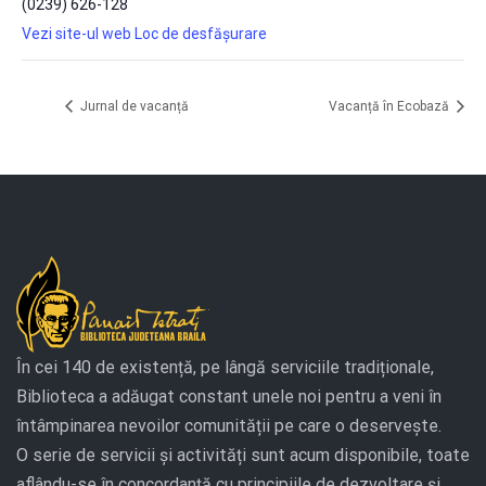
(0239) 626-128
Vezi site-ul web Loc de desfășurare
Jurnal de vacanță
Vacanță în Ecobază
În cei 140 de existență, pe lângă serviciile tradiționale,
Biblioteca a adăugat constant unele noi pentru a veni în
întâmpinarea nevoilor comunității pe care o deservește.
O serie de servicii și activități sunt acum disponibile, toate
aflându-se în concordanță cu principiile de dezvoltare și