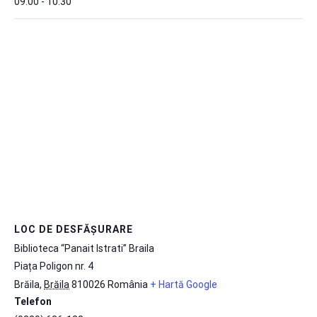
09:00 - 10:30
LOC DE DESFĂȘURARE
Biblioteca “Panait Istrati” Braila
Piața Poligon nr. 4
Brăila
,
Brăila
810026
România
+ Hartă Google
Telefon