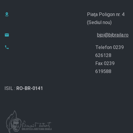
Piaţa Poligon nr. 4
(Sediul nou)
bjpi@bjbraila.ro
Telefon 0239
626128
Fax 0239
619588
ISIL :
RO-BR-0141