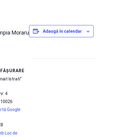
Adaugă în calendar
impia Moraru
SFĂȘURARE
nait Istrati”
nr. 4
810026
rtă Google
28
web Loc de