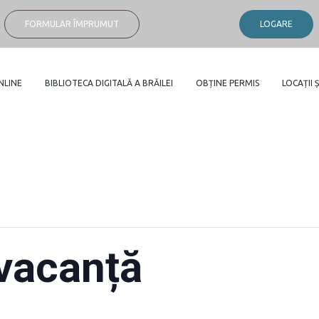
FORMULAR ÎMPRUMUT
LOGARE
NLINE
BIBLIOTECA DIGITALĂ A BRĂILEI
OBȚINE PERMIS
LOCAȚII Ș
 vacanță