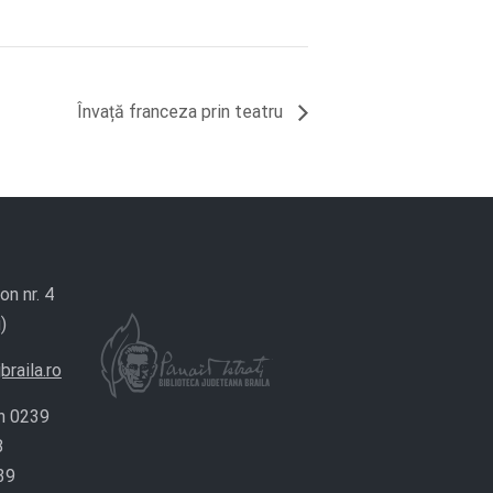
Învață franceza prin teatru
on nr. 4
)
braila.ro
n 0239
8
39