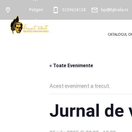
Poligon
0239626128
bpi@bjbraila.ro
nr. 4
CATALOGUL O
« Toate Evenimente
Acest eveniment a trecut.
Jurnal de