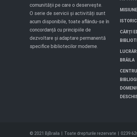
comunității pe care o deservește.
MISIUN
O serie de servicii și activități sunt
ISTORIC
acum disponibile, toate aflându-se în
concordanță cu principiile de
CĂRȚI E
dezvoltare și adaptare permanentă
BIBLIO
specifice bibliotecilor moderne.
LUCRĂR
BRĂILA
CENTRU
BIBLIOG
DOMENI
DESCHI
© 2021 BjBraila | Toate drepturile rezervate | 0239 6