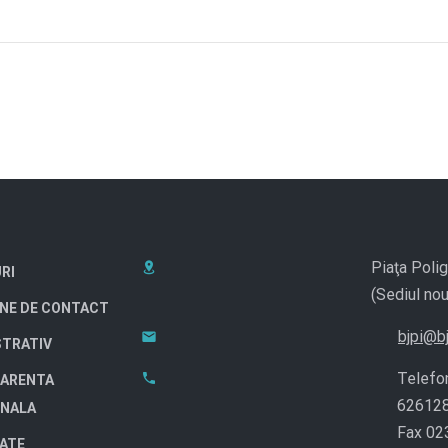
Piaţa Polig
RI
(Sediul nou
NE DE CONTACT
bjpi@bj
STRATIV
Telefo
ARENTA
62612
ONALA
Fax 02
TATE