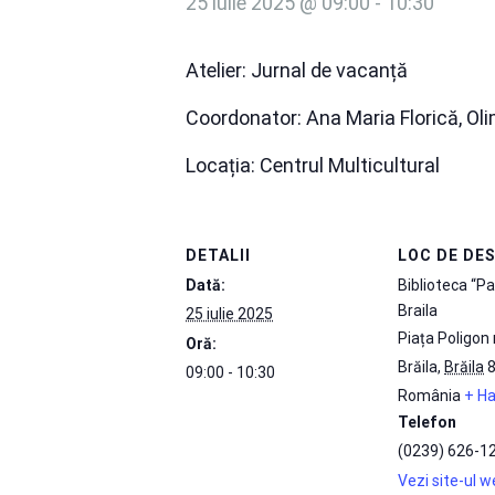
25 iulie 2025 @ 09:00
-
10:30
Atelier: Jurnal de vacanță
Coordonator: Ana Maria Florică, Ol
Locația: Centrul Multicultural
DETALII
LOC DE DE
Dată:
Biblioteca “Pa
Braila
25 iulie 2025
Piața Poligon 
Oră:
Brăila
,
Brăila
09:00 - 10:30
România
+ Ha
Telefon
(0239) 626-1
Vezi site-ul 