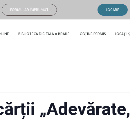
FORMULAR ÎMPRUMUT
LOGARE
NLINE
BIBLIOTECA DIGITALĂ A BRĂILEI
OBȚINE PERMIS
LOCAȚII Ș
ărții „Adevărate, 