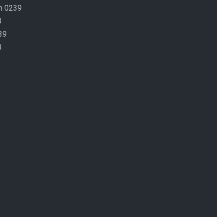
n 0239
8
39
8