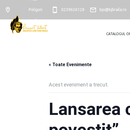
Poligon
0239626128
bpi@bjbraila.ro
nr. 4
CATALOGUL O
« Toate Evenimente
Acest eveniment a trecut.
Lansarea c
povestit”