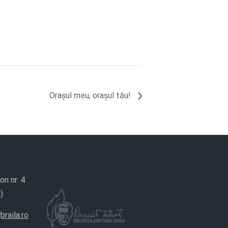
Oraşul meu, oraşul tău!
on nr. 4
)
braila.ro