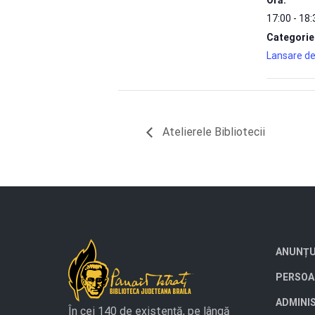
17:00 - 18:
Categorie
Lansare de
Atelierele Bibliotecii
ANUNȚU
PERSOA
ADMINI
În cei 140 de existență, pe lângă