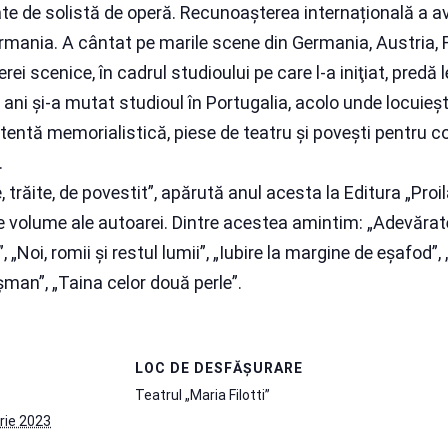
tate de solistă de operă. Recunoașterea internațională a 
Germania. A cântat pe marile scene din Germania, Austria, F
rei scenice, în cadrul studioului pe care l-a iniţiat, predă l
ii ani şi-a mutat studioul în Portugalia, acolo unde locuiește
entă memorialistică, piese de teatru și povești pentru c
.
trăite, de povestit”, apărută anul acesta la Editura „Proila
lte volume ale autoarei. Dintre acestea amintim: „Adevăra
, „Noi, romii și restul lumii”, „Iubire la margine de eșafod”
șman”, „Taina celor două perle”.
LOC DE DESFĂȘURARE
Teatrul „Maria Filotti”
rie 2023