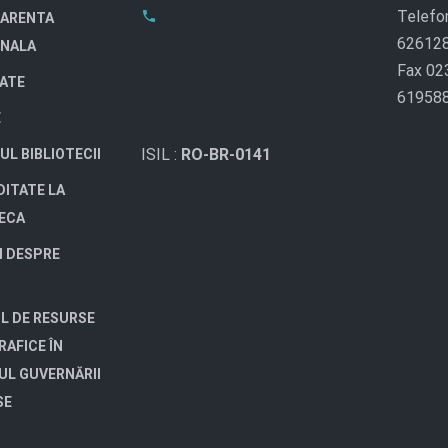
Telefo
ARENTA
62612
ONALA
Fax 02
TATE
61958
E
ISIL :
RO-BR-0141
UL BIBLIOTECII
DITATE LA
TECA
I DESPRE
L DE RESURSE
RAFICE ÎN
UL GUVERNĂRII
SE