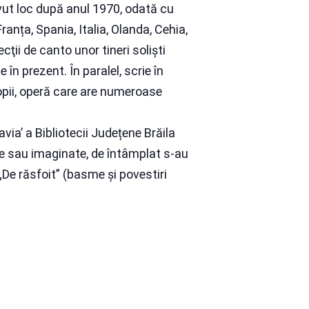
avut loc după anul 1970, odată cu
ranța, Spania, Italia, Olanda, Cehia,
ecţii de canto unor tineri solişti
 în prezent. În paralel, scrie în
opii, operă care are numeroase
via’ a Bibliotecii Județene Brăila
te sau imaginate, de întâmplat s-au
, „De răsfoit” (basme și povestiri