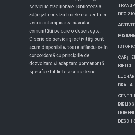
TRANSP
serviciile tradiționale, Biblioteca a
DECIZI
adăugat constant unele noi pentru a
veni în întâmpinarea nevoilor
ACTIVI
comunității pe care o deservește.
MISIUN
O serie de servicii și activități sunt
ISTORIC
acum disponibile, toate aflându-se în
concordanță cu principiile de
CĂRȚI E
dezvoltare și adaptare permanentă
BIBLIO
specifice bibliotecilor moderne.
LUCRĂR
BRĂILA
CENTRU
BIBLIOG
DOMENI
DESCHI