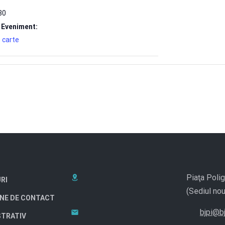
30
 Eveniment:
 carte
Piaţa Polig
RI
(Sediul nou
NE DE CONTACT
bjpi@bj
STRATIV