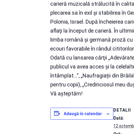
carieră muzicală strălucită în cali
plecarea sa în exil și stabilirea în 
Polonia, Israel. După încheierea carie
aflaţi la început de carieră. În ultim
limba română şi germană proză cu t
ecouri favorabile în rândul cititorilor
Odată cu lansarea cărţii „Adevărate, 
publicul va avea acces şi la celela
întâmplat…”, „Naufragiații din Brăila”
pentru copii), „Credinciosul meu du
Vă așteptăm!
DETALII
Adaugă în calendar
Dată:
12 octomb
Oră: