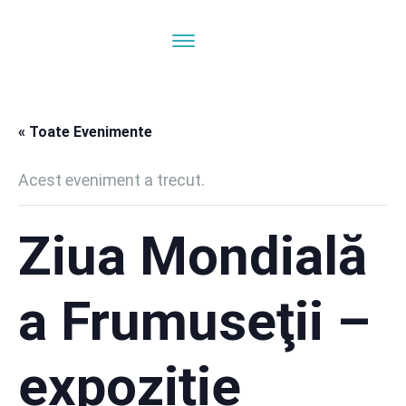
« Toate Evenimente
Acest eveniment a trecut.
Ziua Mondială
a Frumuseţii –
expoziție