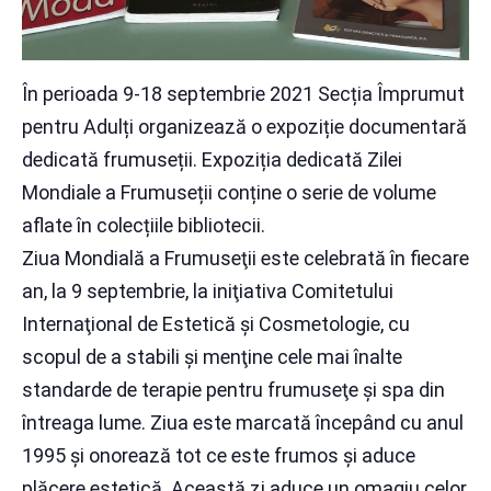
În perioada 9-18 septembrie 2021 Secția Împrumut
pentru Adulți organizează o expoziție documentară
dedicată frumuseții. Expoziția dedicată Zilei
Mondiale a Frumuseții conține o serie de volume
aflate în colecțiile bibliotecii.
Ziua Mondială a Frumuseţii este celebrată în fiecare
an, la 9 septembrie, la iniţiativa Comitetului
Internaţional de Estetică şi Cosmetologie, cu
scopul de a stabili şi menţine cele mai înalte
standarde de terapie pentru frumuseţe şi spa din
întreaga lume. Ziua este marcată începând cu anul
1995 și onorează tot ce este frumos și aduce
plăcere estetică. Această zi aduce un omagiu celor