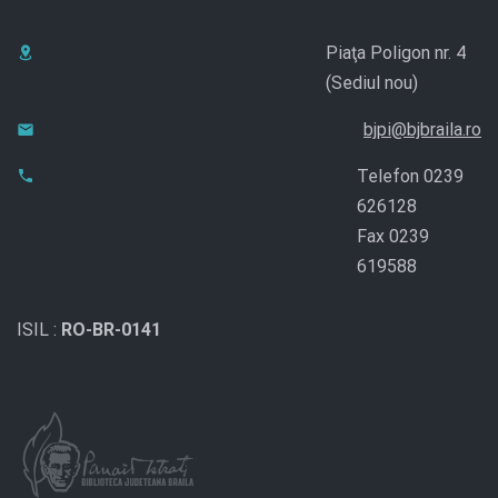
Piaţa Poligon nr. 4
(Sediul nou)
bjpi@bjbraila.ro
Telefon 0239
626128
Fax 0239
619588
ISIL :
RO-BR-0141