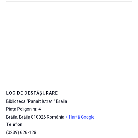
LOC DE DESFĂȘURARE
Biblioteca “Panait Istrati” Braila
Piața Poligon nr. 4
Brăila
,
Brăila
810026
România
+ Hartă Google
Telefon
(0239) 626-128