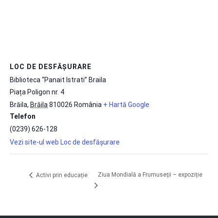
LOC DE DESFĂȘURARE
Biblioteca “Panait Istrati” Braila
Piața Poligon nr. 4
Brăila
,
Brăila
810026
România
+ Hartă Google
Telefon
(0239) 626-128
Vezi site-ul web Loc de desfășurare
Ziua Mondială a Frumuseţii – expoziție
Activi prin educație