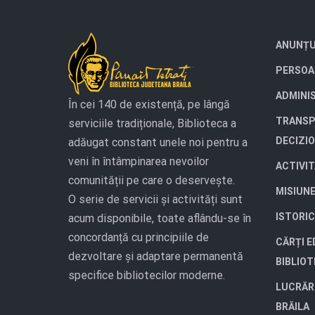
ANUNȚU
PERSOA
ADMINI
În cei 140 de existență, pe lângă
TRANSP
serviciile tradiționale, Biblioteca a
DECIZI
adăugat constant unele noi pentru a
veni în întâmpinarea nevoilor
ACTIVI
comunității pe care o deservește.
MISIUN
O serie de servicii și activități sunt
ISTORIC
acum disponibile, toate aflându-se în
concordanță cu principiile de
CĂRȚI E
dezvoltare și adaptare permanentă
BIBLIO
specifice bibliotecilor moderne.
LUCRĂR
BRĂILA