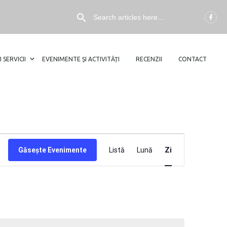
I SERVICII
EVENIMENTE ȘI ACTIVITĂȚI
RECENZII
CONTACT
NAVIGARE
Găsește Evenimente
Listă
Lună
Zi
ÎN
VIZUALIZĂ
EVENIMEN