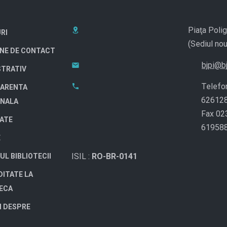
Piaţa Polig
RI
(Sediul nou
NE DE CONTACT
bjpi@bj
STRATIV
Telefo
ARENTA
62612
ONALA
Fax 02
TATE
61958
E
ISIL :
RO-BR-0141
UL BIBLIOTECII
DITATE LA
TECA
I DESPRE