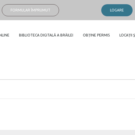
FORMULAR ÎMPRUMUT
LOGARE
NLINE
BIBLIOTECA DIGITALĂ A BRĂILEI
OBȚINE PERMIS
LOCAȚII Ș