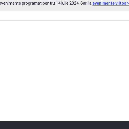
evenimente programat pentru 14 iulie 2024. Sari la
evenimente viitoar
Notificare