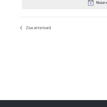
Niciun 
căutare
cuvântul
iulie
cheie.
Evenimente
2024
Ziua anterioară