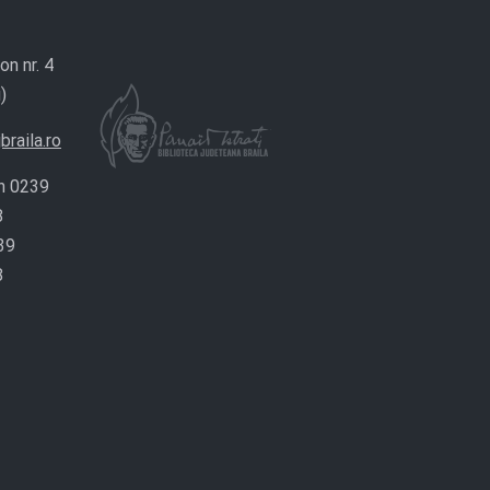
on nr. 4
)
braila.ro
n 0239
8
39
8