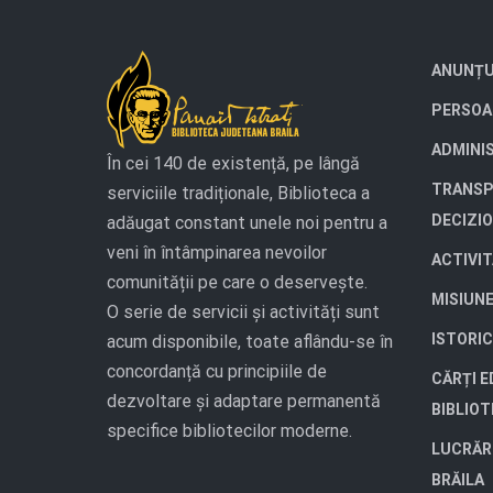
ANUNȚU
PERSOA
ADMINI
În cei 140 de existență, pe lângă
TRANSP
serviciile tradiționale, Biblioteca a
DECIZI
adăugat constant unele noi pentru a
veni în întâmpinarea nevoilor
ACTIVI
comunității pe care o deservește.
MISIUN
O serie de servicii și activități sunt
ISTORIC
acum disponibile, toate aflându-se în
concordanță cu principiile de
CĂRȚI E
dezvoltare și adaptare permanentă
BIBLIO
specifice bibliotecilor moderne.
LUCRĂR
BRĂILA