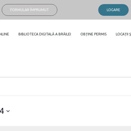
FORMULAR ÎMPRUMUT
LOGARE
NLINE
BIBLIOTECA DIGITALĂ A BRĂILEI
OBȚINE PERMIS
LOCAȚII Ș
24