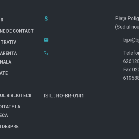
Piaţa Polig
RI
(Sediul nou
NE DE CONTACT
bjpi@bj
STRATIV
Telefo
ARENTA
62612
ONALA
Fax 02
TATE
61958
E
ISIL :
RO-BR-0141
UL BIBLIOTECII
DITATE LA
TECA
I DESPRE