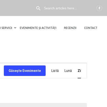
I SERVICII
EVENIMENTE ȘI ACTIVITĂȚI
RECENZII
CONTACT
NAVIGARE
Găsește Evenimente
Listă
Lună
Zi
ÎN
VIZUALIZĂ
EVENIMEN