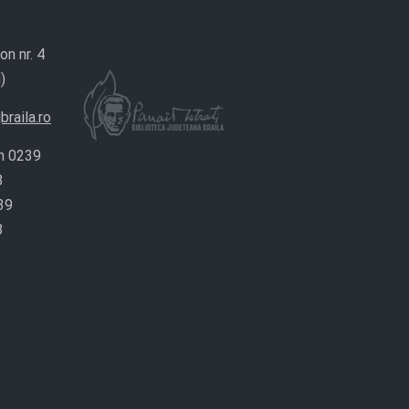
on nr. 4
)
braila.ro
n 0239
8
39
8