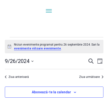
Evenimente
Niciun evenimente programat pentru 26 septembrie 2024. Sari la
Notificare
evenimente viitoare evenimente
.
pentru
Navi
N
9/26/2024
Caută
Zi
ÎN
Selectează
în
26
V
data.
Ziua anterioară
Ziua următoare
E
vizua
septembrie
Abonează-te la calendar
și