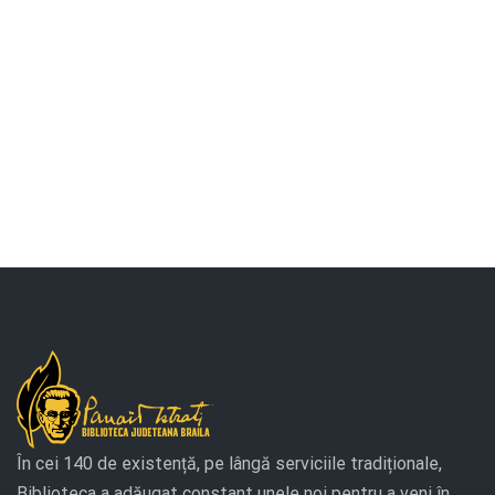
căut
2024
Eve
În cei 140 de existență, pe lângă serviciile tradiționale,
Biblioteca a adăugat constant unele noi pentru a veni în