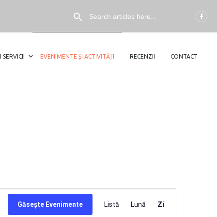
I SERVICII
EVENIMENTE ȘI ACTIVITĂȚI
RECENZII
CONTACT
NAVIGARE
Găsește Evenimente
Listă
Lună
Zi
ÎN