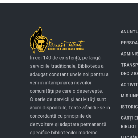
ANUNȚU
PERSOA
ADMINI
În cei 140 de existență, pe lângă
TRANSP
serviciile tradiționale, Biblioteca a
DECIZI
adăugat constant unele noi pentru a
veni în întâmpinarea nevoilor
ACTIVI
comunității pe care o deservește.
MISIUN
O serie de servicii și activități sunt
ISTORIC
acum disponibile, toate aflându-se în
concordanță cu principiile de
CĂRȚI E
dezvoltare și adaptare permanentă
BIBLIO
specifice bibliotecilor moderne.
LUCRĂR