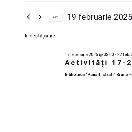
pentru
în
cuvântul
cheie.
19
19 februarie 202
vizualizări
Azi
Caută
Selectează
Evenimente
februarie
și
data.
după
În desfășurare
2025
căutare
cuvântul
cheie.
17 februarie 2025 @ 08:00
-
22 febr
Evenimente
Activități 17-
Biblioteca “Panait Istrati” Braila
P