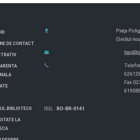
Piaţa Polig
RI
(Sediul nou
NE DE CONTACT
bjpi@bj
STRATIV
Telefo
ARENTA
62612
ONALA
Fax 02
TATE
61958
E
ISIL :
RO-BR-0141
UL BIBLIOTECII
DITATE LA
TECA
I DESPRE