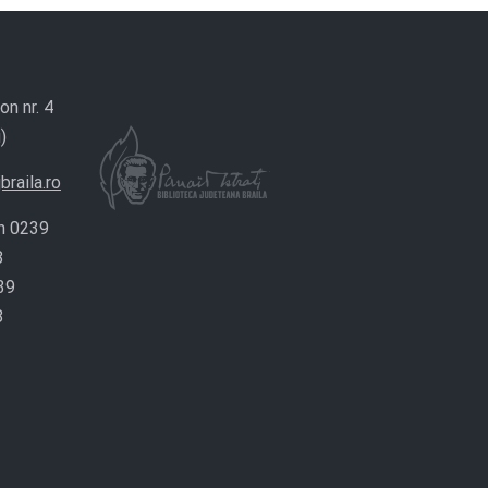
on nr. 4
)
braila.ro
n 0239
8
39
8