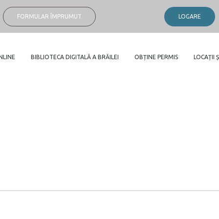
FORMULAR ÎMPRUMUT
LOGARE
NLINE
BIBLIOTECA DIGITALĂ A BRĂILEI
OBȚINE PERMIS
LOCAȚII Ș