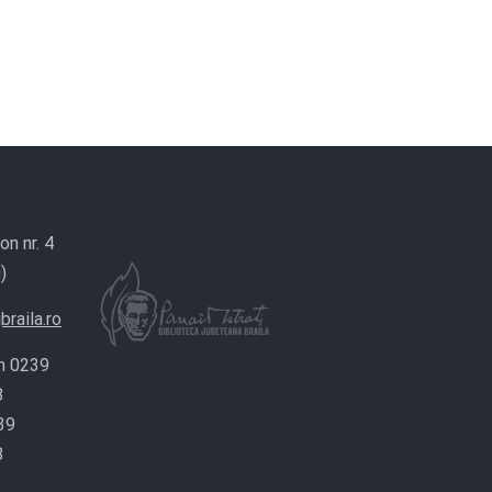
on nr. 4
)
braila.ro
n 0239
8
39
8