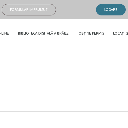
FORMULAR ÎMPRUMUT
LOGARE
NLINE
BIBLIOTECA DIGITALĂ A BRĂILEI
OBȚINE PERMIS
LOCAȚII Ș