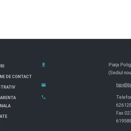
Piaţa Polig
RI
(Sediul nou
NE DE CONTACT
bjpi@bj
STRATIV
Telefo
ARENTA
62612
ONALA
Fax 02
TATE
61958
E