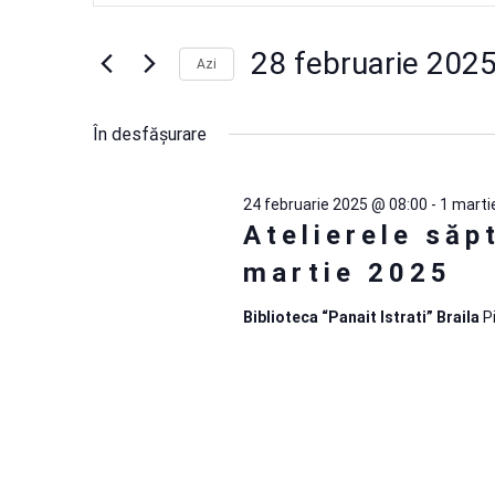
pentru
în
cuvântul
cheie.
28
28 februarie 202
vizualizări
Azi
Caută
Selectează
Evenimente
februarie
și
data.
după
În desfășurare
2025
căutare
cuvântul
cheie.
24 februarie 2025 @ 08:00
-
1 marti
Evenimente
Atelierele săp
martie 2025
Biblioteca “Panait Istrati” Braila
P