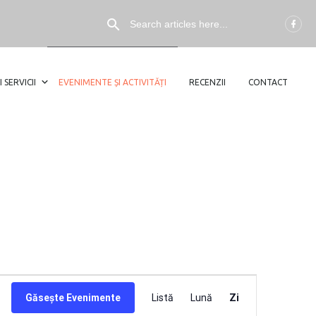
I SERVICII
EVENIMENTE ȘI ACTIVITĂȚI
RECENZII
CONTACT
NAVIGARE
Găsește Evenimente
Listă
Lună
Zi
ÎN