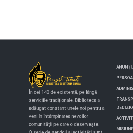
ANUNȚU
PERSOA
ADMINI
În cei 140 de existență, pe lângă
TRANSP
serviciile tradiționale, Biblioteca a
DECIZI
adăugat constant unele noi pentru a
veni în întâmpinarea nevoilor
ACTIVI
comunității pe care o deservește.
MISIUN
O serie de servicii și activități sunt