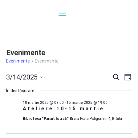
Evenimente
Evenimente
Evenimente
Evenimente
Navi
N
3/14/2025
Caută
Zi
ÎN
Selectează
pentru
în
În desfășurare
V
data.
10 martie 2025 @ 08:00
-
15 martie 2025 @ 19:00
E
14
vizua
Ateliere 10-15 martie
Biblioteca “Panait Istrati” Braila
Piața Poligon nr. 4, Brăila
martie
și