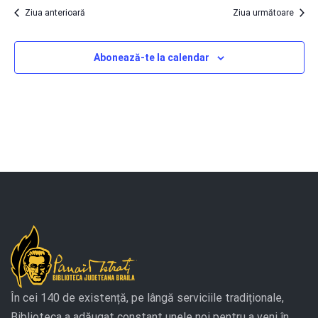
2025
căut
Ziua anterioară
Ziua următoare
Eve
Abonează-te la calendar
În cei 140 de existență, pe lângă serviciile tradiționale,
Biblioteca a adăugat constant unele noi pentru a veni în