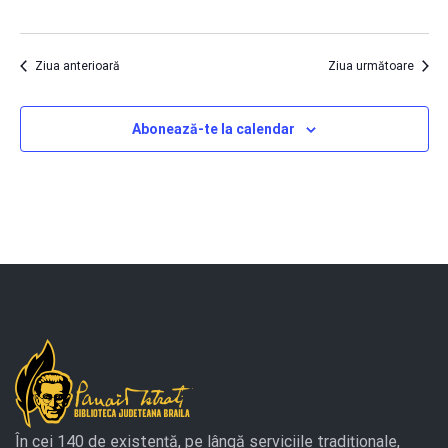
2025
căut
Eve
Ziua anterioară
Ziua următoare
Abonează-te la calendar
În cei 140 de existență, pe lângă serviciile tradiționale,