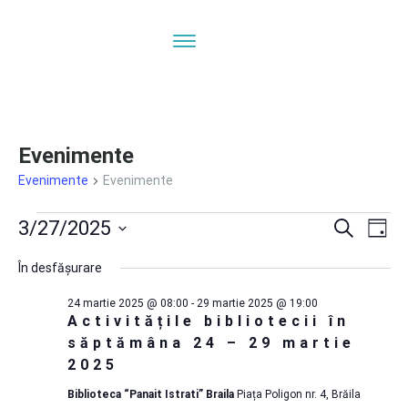
Evenimente
Evenimente
Evenimente
Evenimente
Navi
N
3/27/2025
Caută
Zi
ÎN
Selectează
pentru
în
În desfășurare
V
data.
24 martie 2025 @ 08:00
-
29 martie 2025 @ 19:00
E
27
vizua
Activitățile bibliotecii în
săptămâna 24 – 29 martie
martie
și
2025
Biblioteca “Panait Istrati” Braila
Piața Poligon nr. 4, Brăila