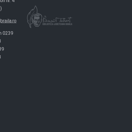
on nr. 4
)
braila.ro
n 0239
8
39
8