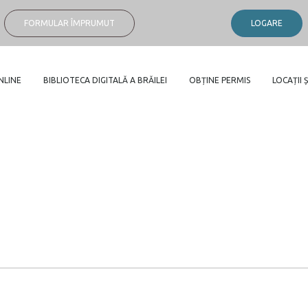
FORMULAR ÎMPRUMUT
LOGARE
NLINE
BIBLIOTECA DIGITALĂ A BRĂILEI
OBȚINE PERMIS
LOCAȚII Ș