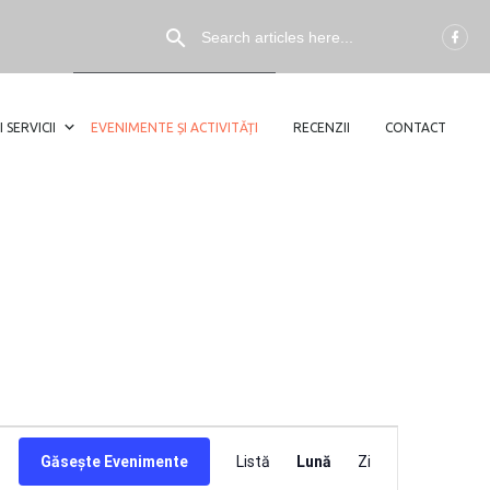
I SERVICII
EVENIMENTE ȘI ACTIVITĂȚI
RECENZII
CONTACT
NAVIGARE
Găsește Evenimente
Listă
Lună
Zi
ÎN