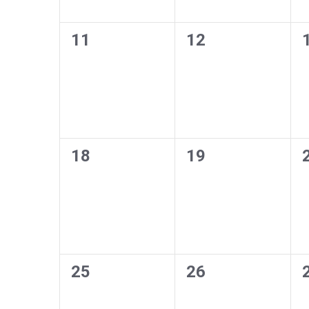
0
0
11
12
evenimente,
evenimente,
0
0
18
19
evenimente,
evenimente,
0
0
25
26
evenimente,
evenimente,