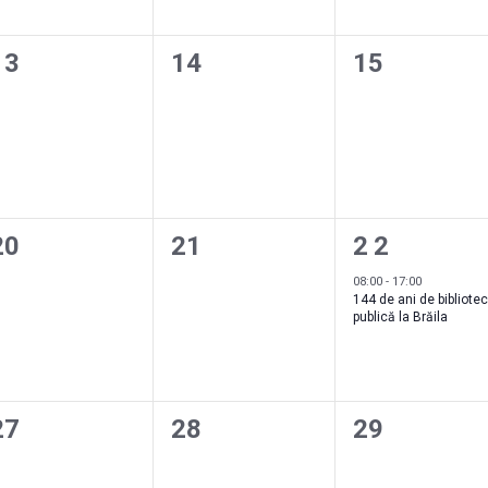
0
0
0
13
14
15
evenimente,
evenimente,
evenimente
0
0
1
20
21
22
evenimente,
evenimente,
evenime
08:00
-
17:00
144 de ani de bibliote
publică la Brăila
0
0
0
27
28
29
evenimente,
evenimente,
evenimente