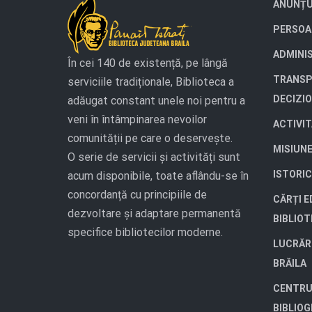
ANUNȚU
PERSOA
ADMINI
În cei 140 de existență, pe lângă
TRANSP
serviciile tradiționale, Biblioteca a
DECIZI
adăugat constant unele noi pentru a
veni în întâmpinarea nevoilor
ACTIVI
comunității pe care o deservește.
MISIUN
O serie de servicii și activități sunt
ISTORIC
acum disponibile, toate aflându-se în
concordanță cu principiile de
CĂRȚI E
dezvoltare și adaptare permanentă
BIBLIO
specifice bibliotecilor moderne.
LUCRĂR
BRĂILA
CENTRU
BIBLIOG