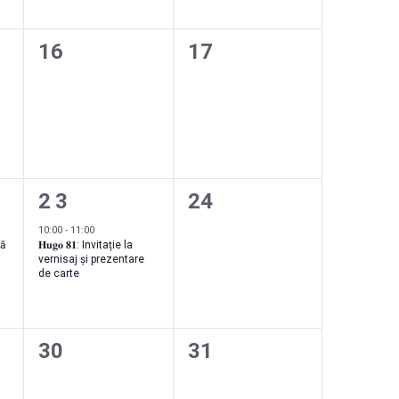
0
0
16
17
,
evenimente,
evenimente,
1
0
23
24
nt,
eveniment,
evenimente,
10:00
-
11:00
că
𝐇𝐮𝐠𝐨 𝟖𝟏: Invitație la
vernisaj și prezentare
de carte
0
0
30
31
,
evenimente,
evenimente,