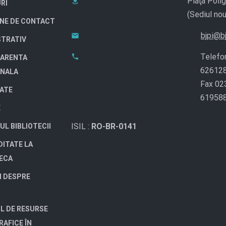
Piaţa Polig
RI
(Sediul nou
NE DE CONTACT
bjpi@bj
STRATIV
Telefo
ARENTA
62612
ONALA
Fax 02
TATE
61958
E
ISIL :
RO-BR-0141
UL BIBLIOTECII
DITATE LA
TECA
I DESPRE
L DE RESURSE
RAFICE ÎN