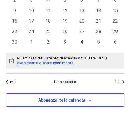
2
3
4
5
6
7
8
evenimente
evenimente
evenimente
evenimente
evenimente
evenimente
evenim
și
0
0
0
0
0
0
0
9
10
11
12
13
14
15
evenimente
evenimente
evenimente
evenimente
evenimente
evenimente
evenime
0
0
0
0
0
0
0
16
17
18
19
20
21
22
căut
evenimente
evenimente
evenimente
evenimente
evenimente
evenimente
evenime
0
0
0
0
0
0
0
23
24
25
26
27
28
29
Eve
evenimente
evenimente
evenimente
evenimente
evenimente
evenimente
evenime
0
0
0
0
0
0
0
30
1
2
3
4
5
6
evenimente
evenimente
evenimente
evenimente
evenimente
evenimente
evenim
Nu am găsit rezultate pentru această vizualizare. Sari la
Notificare
evenimente viitoare evenimente
.
mai
Luna aceasta
iul.
Abonează-te la calendar