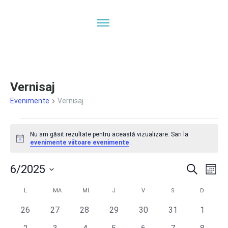
Vernisaj
Evenimente
Vernisaj
Evenimente
Nu am găsit rezultate pentru această vizualizare. Sari la
Notificare
evenimente viitoare evenimente
.
Navi
N
6/2025
Caută
Lună
ÎN
Selectează
Calendarul
în
L
LUNI
MA
MARȚI
MI
MIERCURI
J
JOI
V
VINERI
S
SÂMBĂTĂ
D
DUMINI
V
data.
0
0
0
0
0
0
0
26
27
28
29
30
31
1
E
Evenimente
vizua
evenimente
evenimente
evenimente
evenimente
evenimente
evenimente
evenim
0
0
0
0
0
0
0