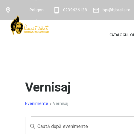
Poligon
0239626128
bpi@bjbraila.ro
nr. 4
CATALOGUL O
Vernisaj
Evenimente
Vernisaj
Evenimente
Navigare
Introdu