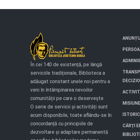
ANUNȚU
PERSOA
ADMINI
În cei 140 de existență, pe lângă
TRANSP
serviciile tradiționale, Biblioteca a
DECIZI
adăugat constant unele noi pentru a
veni în întâmpinarea nevoilor
ACTIVI
comunității pe care o deservește.
MISIUN
O serie de servicii și activități sunt
ISTORIC
acum disponibile, toate aflându-se în
concordanță cu principiile de
CĂRȚI E
dezvoltare și adaptare permanentă
BIBLIO