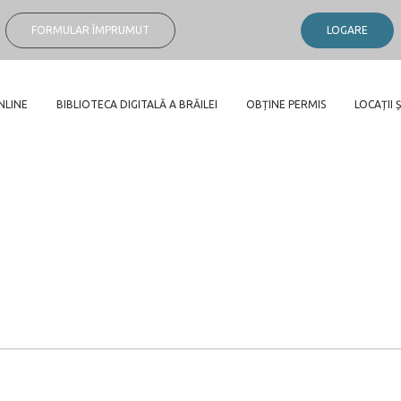
FORMULAR ÎMPRUMUT
LOGARE
NLINE
BIBLIOTECA DIGITALĂ A BRĂILEI
OBȚINE PERMIS
LOCAȚII Ș