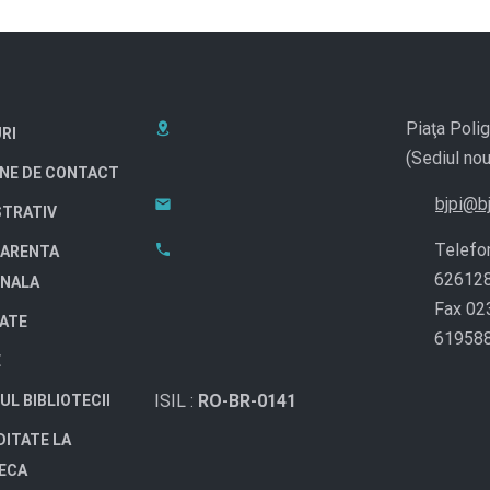
Piaţa Polig
RI
(Sediul nou
NE DE CONTACT
bjpi@bj
STRATIV
Telefo
ARENTA
62612
ONALA
Fax 02
TATE
61958
E
ISIL :
RO-BR-0141
UL BIBLIOTECII
DITATE LA
TECA