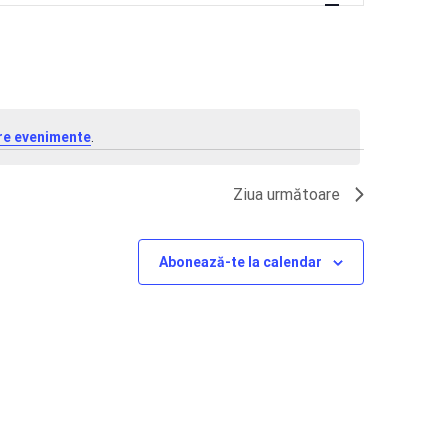
VIZUALIZĂ
EVENIMEN
re evenimente
.
Ziua următoare
Abonează-te la calendar