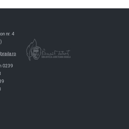
on nr. 4
)
braila.ro
n 0239
8
39
8