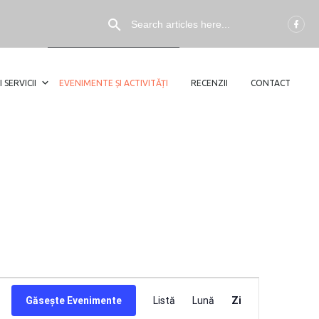
I SERVICII
EVENIMENTE ȘI ACTIVITĂȚI
RECENZII
CONTACT
NAVIGARE
Găsește Evenimente
Listă
Lună
Zi
ÎN