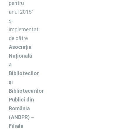
pentru
anul 2015”
şi
implementat
de către
Asociaţia
Naţională
a
Bibliotecilor
şi
Bibliotecarilor
Publici din
România
(ANBPR) –
Filiala