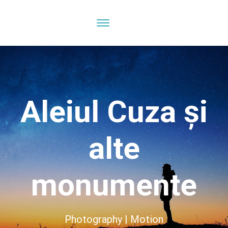
Aleiul Cuza şi
alte
monumente
Photography | Motion