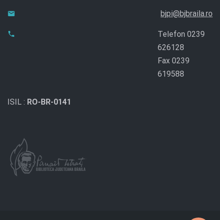
bjpi@bjbraila.ro
Telefon 0239
626128
Fax 0239
619588
ISIL :
RO-BR-0141