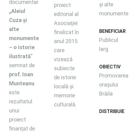
documentar
și alte
proiect
„Aleiul
monumente
editorial al
Cuza şi
Asociaţiei
alte
BENEFICIAR
finalizat în
monumente
Publicul
anul 2015
– o istorie
larg
care
ilustrată
”
vizează
semnat de
OBIECTIV
subiecte
prof. Ioan
Promovarea
de istorie
Munteanu
orașului
locală şi
este
Brăila
memorie
rezultatul
culturală.
unui
DISTRIBUIE
proiect
finanţat de