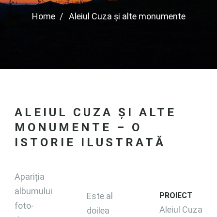
Home
Aleiul Cuza şi alte monumente
ALEIUL CUZA ŞI ALTE
MONUMENTE – O
ISTORIE ILUSTRATĂ
Apariția
albumului
Este al
PROIECT
foto-
Aleiul Cuza
doilea