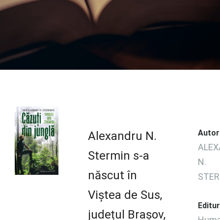
Autor
Alexandru N.
ALEX
Stermin s-a
N.
născut în
STER
Viștea de Sus,
Editu
județul Brașov,
Huma