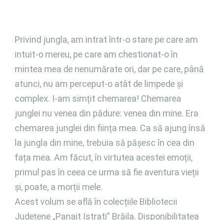
Privind jungla, am intrat într-o stare pe care am
intuit-o mereu, pe care am chestionat-o în
mintea mea de nenumărate ori, dar pe care, până
atunci, nu am perceput-o atât de limpede și
complex. I-am simțit chemarea! Chemarea
junglei nu venea din pădure: venea din mine. Era
chemarea junglei din ființa mea. Ca să ajung însă
la jungla din mine, trebuia să pășesc în cea din
fața mea. Am făcut, în virtutea acestei emoții,
primul pas în ceea ce urma să fie aventura vieții
și, poate, a morții mele.
Acest volum se află în colecțiile Bibliotecii
Județene „Panait Istrati” Brăila. Disponibilitatea