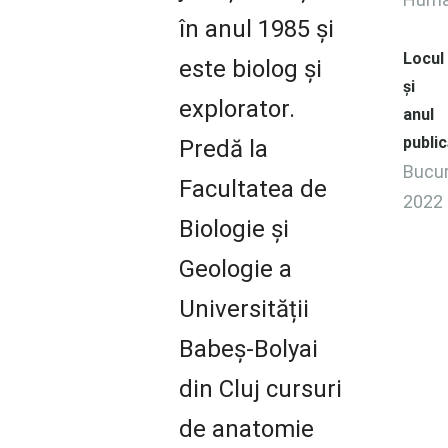
în anul 1985 și
Locul
este biolog și
și
explorator.
anul
public
Predă la
Bucur
Facultatea de
2022
Biologie și
Geologie a
Universității
Babeș-Bolyai
din Cluj cursuri
de anatomie