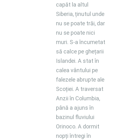
capăt la altul
Siberia, ținutul unde
nu se poate trăi, dar
nu se poate nici
muri. S-a încumetat
să calce pe ghețarii
Islandei. A stat în
calea vântului pe
falezele abrupte ale
Scoției. A traversat
Anzii în Columbia,
până a ajuns în
bazinul fluviului
Orinoco. A dormit
nopți întregi în