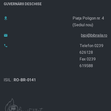
GUVERNĂRII DESCHISE
Piaţa Poligon nr. 4
(Sediul nou)
bjpi@bjbraila.ro
Telefon 0239
626128
Fax 0239
619588
ISIL :
RO-BR-0141