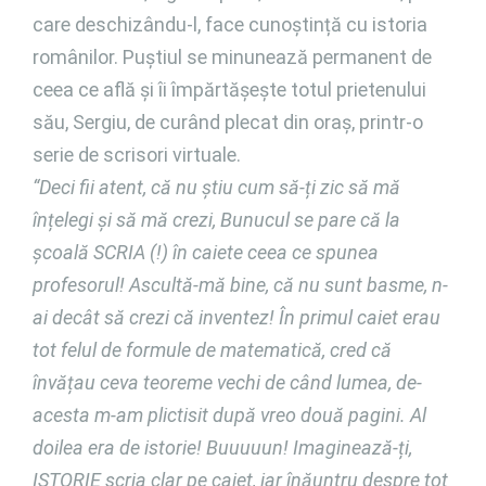
care deschizându-l, face cunoștință cu istoria
românilor. Puștiul se minunează permanent de
ceea ce află și îi împărtășește totul prietenului
său, Sergiu, de curând plecat din oraș, printr-o
serie de scrisori virtuale.
“
Deci fii atent, că nu știu cum să-ți zic să mă
înțelegi și să mă crezi, Bunucul se pare că la
școală SCRIA (!) în caiete ceea ce spunea
profesorul! Ascultă-mă bine, că nu sunt basme, n-
ai decât să crezi că inventez! În primul caiet erau
tot felul de formule de matematică, cred că
învățau ceva teoreme vechi de când lumea, de-
acesta m-am plictisit după vreo două pagini. Al
doilea era de istorie! Buuuuun! Imaginează-ți,
ISTORIE scria clar pe caiet, iar înăuntru despre tot