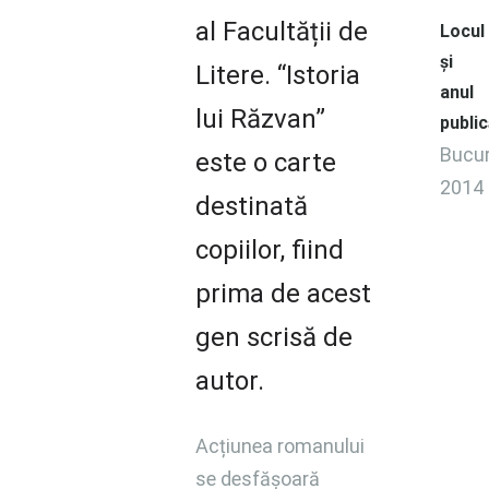
al Facultății de
Locul
și
Litere. “Istoria
anul
lui Răzvan”
public
Bucur
este o carte
2014
destinată
copiilor, fiind
prima de acest
gen scrisă de
autor.
Acțiunea romanului
se desfășoară