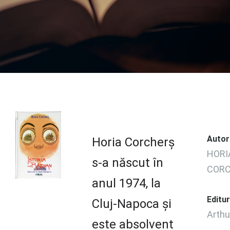
Autor
Horia Corcherș
HORI
s-a născut în
COR
anul 1974, la
Editu
Cluj-Napoca și
Arthu
este absolvent