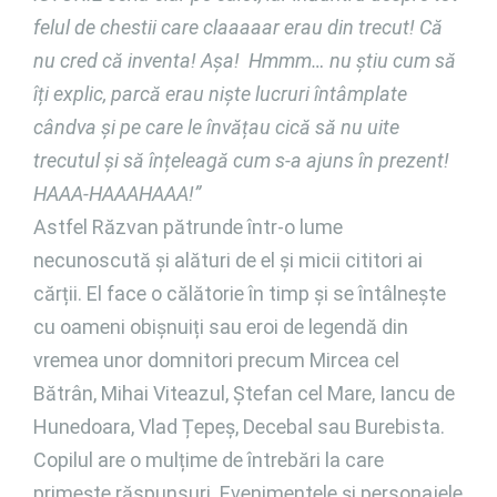
felul de chestii care claaaaar erau din trecut! Că
nu cred că inventa! Așa! Hmmm… nu știu cum să
îți explic, parcă erau niște lucruri întâmplate
cândva și pe care le învățau cică să nu uite
trecutul și să înțeleagă cum s-a ajuns în prezent!
HAAA-HAAAHAAA!”
Astfel Răzvan pătrunde într-o lume
necunoscută și alături de el și micii cititori ai
cărții. El face o călătorie în timp și se întâlnește
cu oameni obișnuiți sau eroi de legendă din
vremea unor domnitori precum Mircea cel
Bătrân, Mihai Viteazul, Ștefan cel Mare, Iancu de
Hunedoara, Vlad Țepeș, Decebal sau Burebista.
Copilul are o mulțime de întrebări la care
primește răspunsuri. Evenimentele și personajele