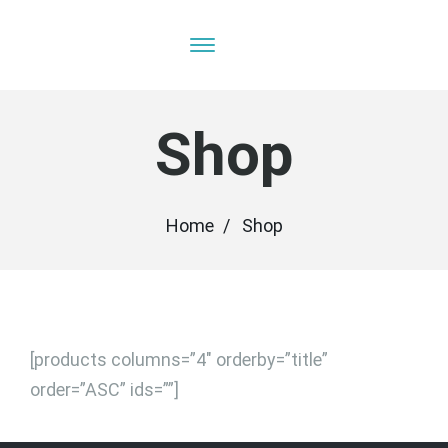
Shop
Home
Shop
[products columns=”4″ orderby=”title”
order=”ASC” ids=””]