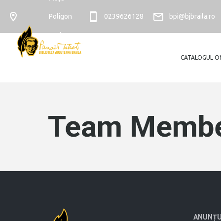
Poligon
0239626128
bpi@bjbraila.ro
nr. 4
CATALOGUL O
Team Membe
ANUNȚU