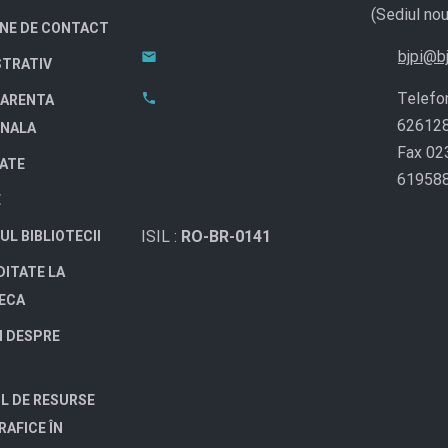
(Sediul nou
NE DE CONTACT
bjpi@bj
STRATIV
Telefo
ARENTA
62612
ONALA
Fax 02
TATE
61958
E
ISIL :
RO-BR-0141
UL BIBLIOTECII
DITATE LA
TECA
I DESPRE
L DE RESURSE
RAFICE ÎN