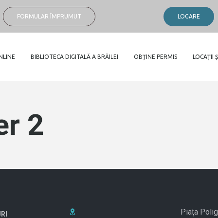
FORMULAR ÎMPRUMUT
LOGARE
NLINE
BIBLIOTECA DIGITALĂ A BRĂILEI
OBȚINE PERMIS
LOCAȚII Ș
r 2
Piaţa Polig
RI