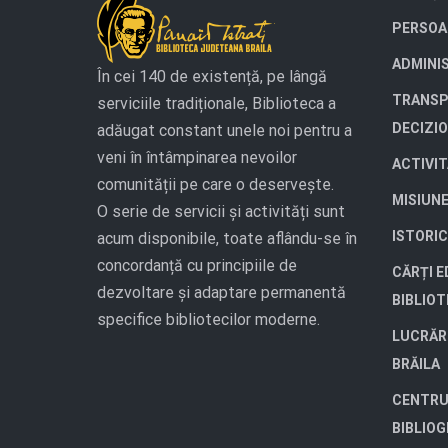
PERSOA
ADMINI
În cei 140 de existență, pe lângă
TRANSP
serviciile tradiționale, Biblioteca a
DECIZI
adăugat constant unele noi pentru a
veni în întâmpinarea nevoilor
ACTIVI
comunității pe care o deservește.
MISIUN
O serie de servicii și activități sunt
ISTORIC
acum disponibile, toate aflându-se în
concordanță cu principiile de
CĂRȚI E
dezvoltare și adaptare permanentă
BIBLIO
specifice bibliotecilor moderne.
LUCRĂR
BRĂILA
CENTRU
BIBLIOG