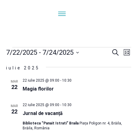
Evenimente
Navi
N
7/22/2025
 - 
7/24/2025
Caută
Listă
ÎN
Selectează
în
iulie 2025
V
data.
E
22 iulie 2025 @ 09:00
-
10:30
vizua
MAR
22
Magia florilor
și
22 iulie 2025 @ 09:00
-
10:30
MAR
22
căut
Jurnal de vacanță
Biblioteca “Panait Istrati” Braila
Piața Poligon nr. 4, Brăila,
Eve
Brăila, România