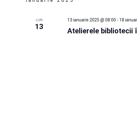
ianuarie 2025
căutare
cuvântul
cheie.
13 ianuarie 2025 @ 08:00
-
18 ianua
LUN
Evenimente
13
Atelierele bibliotecii