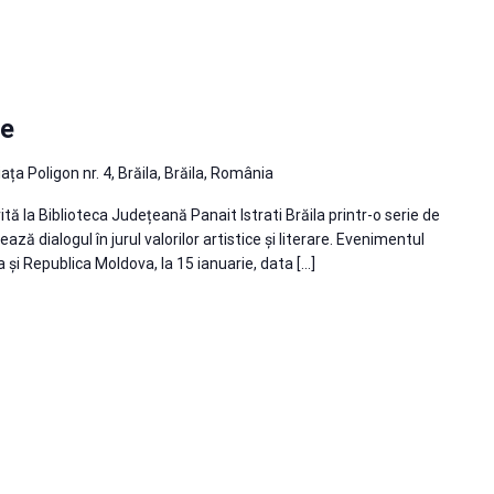
le
iața Poligon nr. 4, Brăila, Brăila, România
ită la Biblioteca Județeană Panait Istrati Brăila printr-o serie de
ză dialogul în jurul valorilor artistice şi literare. Evenimentul
 şi Republica Moldova, la 15 ianuarie, data […]