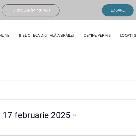
FORMULAR ÎMPRUMUT
LOGARE
NLINE
BIBLIOTECA DIGITALĂ A BRĂILEI
OBȚINE PERMIS
LOCAȚII Ș
- 
17 februarie 2025