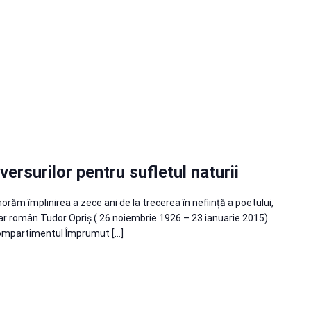
versurilor pentru sufletul naturii
răm împlinirea a zece ani de la trecerea în neființă a poetului,
literar român Tudor Opriș ( 26 noiembrie 1926 – 23 ianuarie 2015).
ompartimentul Împrumut […]