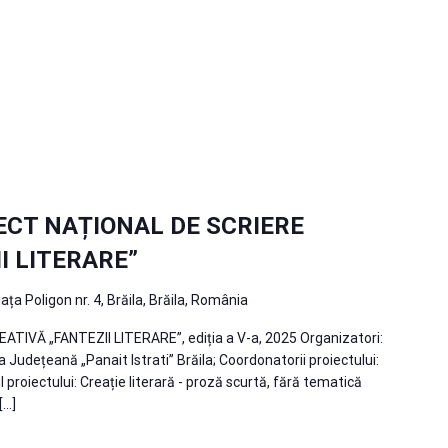
CT NAȚIONAL DE SCRIERE
I LITERARE”
iața Poligon nr. 4, Brăila, Brăila, România
IVĂ „FANTEZII LITERARE”, ediția a V-a, 2025 Organizatori:
ca Județeană „Panait Istrati” Brăila; Coordonatorii proiectului:
roiectului: Creație literară - proză scurtă, fără tematică
[…]