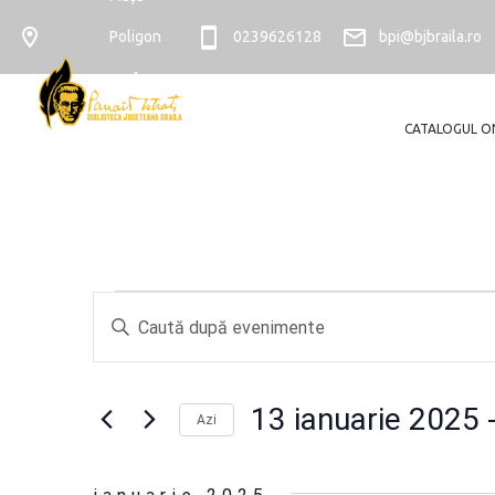
Poligon
0239626128
bpi@bjbraila.ro
nr. 4
CATALOGUL O
Evenimente
Navigare
Introdu
în
cuvântul
cheie.
13 ianuarie 2025
 
vizualizări
Azi
Caută
Selectează
Evenimente
și
data.
după