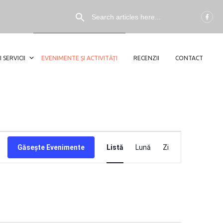
I SERVICII
EVENIMENTE ȘI ACTIVITĂȚI
RECENZII
CONTACT
NAVIGARE
Găsește Evenimente
Listă
Lună
Zi
ÎN
VIZUALIZĂ
EVENIMEN