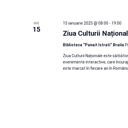
15 ianuarie 2025 @ 08:00
-
19:00
MIE
15
Ziua Culturii Naționa
Biblioteca “Panait Istrati” Braila
P
Ziua Culturii Naționale este sărbător
evenimente interactive, care încurajea
este marcat în fiecare an în România